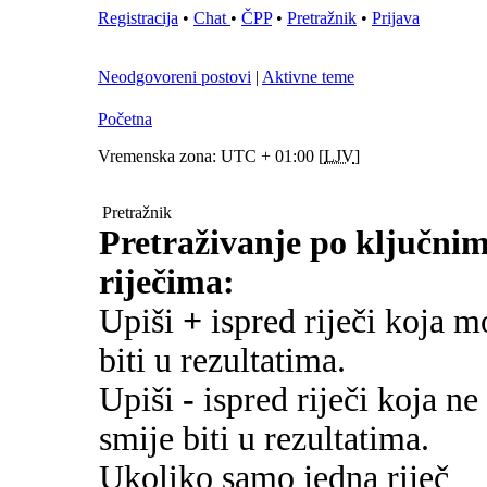
Registracija
•
Chat
•
ČPP
•
Pretražnik
•
Prijava
Neodgovoreni postovi
|
Aktivne teme
Početna
Vremenska zona: UTC + 01:00 [
LJV
]
Pretražnik
Pretraživanje po ključni
riječima:
Upiši
+
ispred riječi koja m
biti u rezultatima.
Upiši
-
ispred riječi koja ne
smije biti u rezultatima.
Ukoliko samo jedna riječ