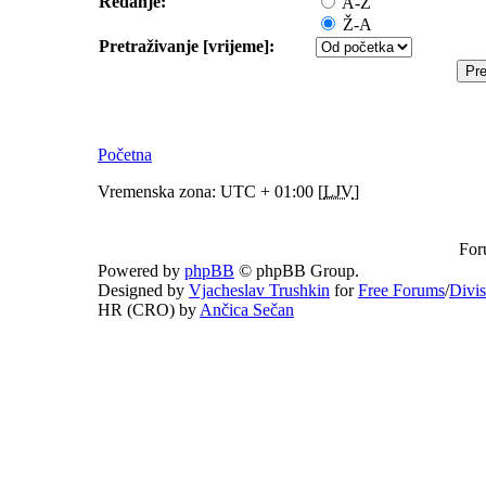
Redanje:
A-Ž
Ž-A
Pretraživanje [vrijeme]:
Početna
Vremenska zona: UTC + 01:00 [
LJV
]
For
Powered by
phpBB
© phpBB Group.
Designed by
Vjacheslav Trushkin
for
Free Forums
/
Divi
HR (CRO) by
Ančica Sečan