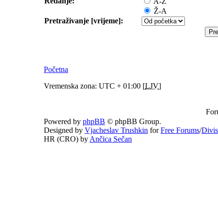
Redanje:
A-Ž
Ž-A
Pretraživanje [vrijeme]:
Početna
Vremenska zona: UTC + 01:00 [
LJV
]
For
Powered by
phpBB
© phpBB Group.
Designed by
Vjacheslav Trushkin
for
Free Forums
/
Divi
HR (CRO) by
Ančica Sečan