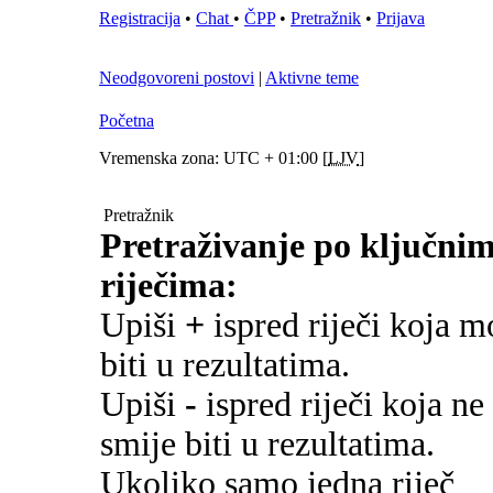
Registracija
•
Chat
•
ČPP
•
Pretražnik
•
Prijava
Neodgovoreni postovi
|
Aktivne teme
Početna
Vremenska zona: UTC + 01:00 [
LJV
]
Pretražnik
Pretraživanje po ključni
riječima:
Upiši
+
ispred riječi koja m
biti u rezultatima.
Upiši
-
ispred riječi koja ne
smije biti u rezultatima.
Ukoliko samo jedna riječ