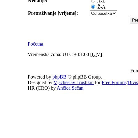
Redanje:
A-Ž
Ž-A
Pretraživanje [vrijeme]:
Početna
Vremenska zona: UTC + 01:00 [
LJV
]
For
Powered by
phpBB
© phpBB Group.
Designed by
Vjacheslav Trushkin
for
Free Forums
/
Divi
HR (CRO) by
Ančica Sečan