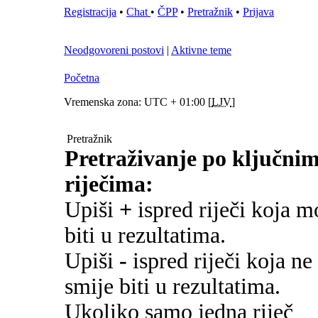
Registracija
•
Chat
•
ČPP
•
Pretražnik
•
Prijava
Neodgovoreni postovi
|
Aktivne teme
Početna
Vremenska zona: UTC + 01:00 [
LJV
]
Pretražnik
Pretraživanje po ključni
riječima:
Upiši
+
ispred riječi koja m
biti u rezultatima.
Upiši
-
ispred riječi koja ne
smije biti u rezultatima.
Ukoliko samo jedna riječ