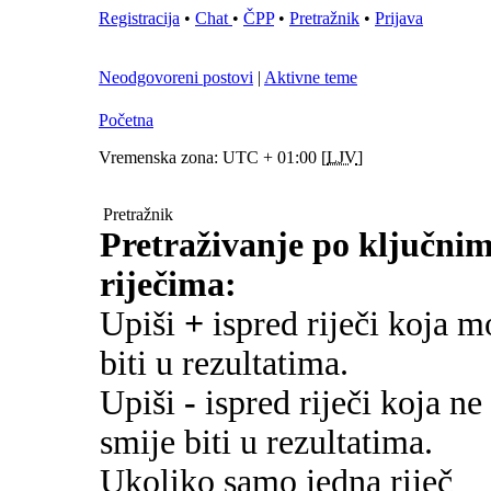
Registracija
•
Chat
•
ČPP
•
Pretražnik
•
Prijava
Neodgovoreni postovi
|
Aktivne teme
Početna
Vremenska zona: UTC + 01:00 [
LJV
]
Pretražnik
Pretraživanje po ključni
riječima:
Upiši
+
ispred riječi koja m
biti u rezultatima.
Upiši
-
ispred riječi koja ne
smije biti u rezultatima.
Ukoliko samo jedna riječ