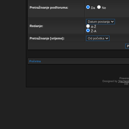
Pretraživanje podforuma:
Da
Ne
Redanje:
A-Ž
Ž-A
Pretraživanje [vrijeme]:
Početna
Powere
Designed by
Vjachesl
HR 