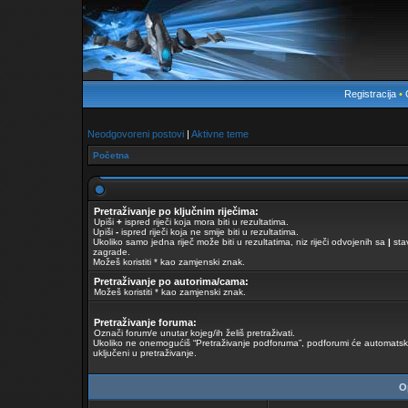
Registracija
•
Neodgovoreni postovi
|
Aktivne teme
Početna
Pretraživanje po ključnim riječima:
Upiši
+
ispred riječi koja mora biti u rezultatima.
Upiši
-
ispred riječi koja ne smije biti u rezultatima.
Ukoliko samo jedna riječ može biti u rezultatima, niz riječi odvojenih sa
|
stav
zagrade.
Možeš koristiti * kao zamjenski znak.
Pretraživanje po autorima/cama:
Možeš koristiti * kao zamjenski znak.
Pretraživanje foruma:
Označi forum/e unutar kojeg/ih želiš pretraživati.
Ukoliko ne onemogućiš “Pretraživanje podforuma”, podforumi će automatski 
uključeni u pretraživanje.
Op