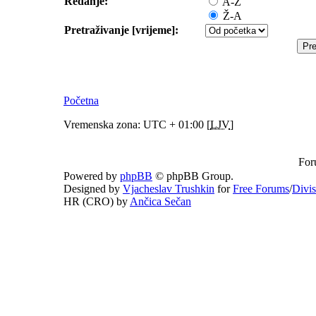
Redanje:
A-Ž
Ž-A
Pretraživanje [vrijeme]:
Početna
Vremenska zona: UTC + 01:00 [
LJV
]
For
Powered by
phpBB
© phpBB Group.
Designed by
Vjacheslav Trushkin
for
Free Forums
/
Divi
HR (CRO) by
Ančica Sečan