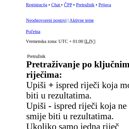
Registracija
•
Chat
•
ČPP
•
Pretražnik
•
Prijava
Neodgovoreni postovi
|
Aktivne teme
Početna
Vremenska zona: UTC + 01:00 [
LJV
]
Pretražnik
Pretraživanje po ključni
riječima:
Upiši
+
ispred riječi koja m
biti u rezultatima.
Upiši
-
ispred riječi koja ne
smije biti u rezultatima.
Ukoliko samo jedna riječ