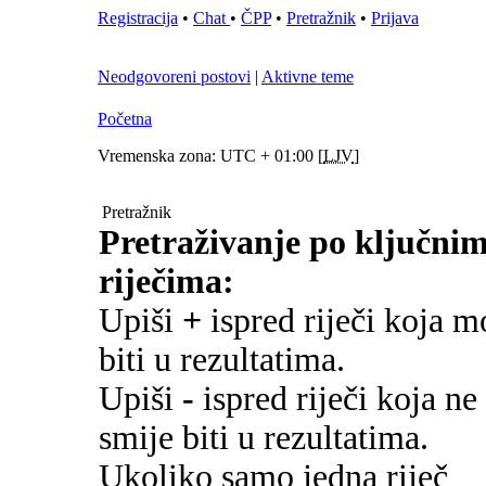
Registracija
•
Chat
•
ČPP
•
Pretražnik
•
Prijava
Neodgovoreni postovi
|
Aktivne teme
Početna
Vremenska zona: UTC + 01:00 [
LJV
]
Pretražnik
Pretraživanje po ključni
riječima:
Upiši
+
ispred riječi koja m
biti u rezultatima.
Upiši
-
ispred riječi koja ne
smije biti u rezultatima.
Ukoliko samo jedna riječ