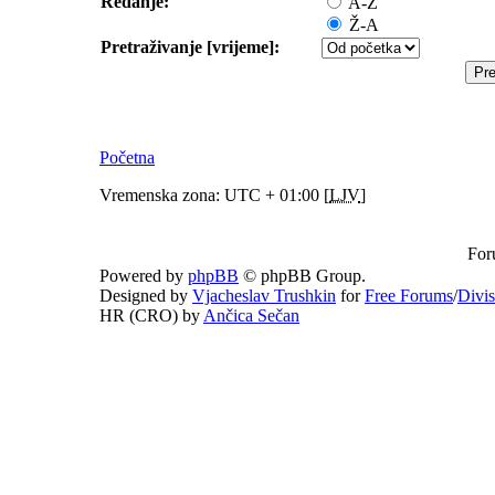
Redanje:
A-Ž
Ž-A
Pretraživanje [vrijeme]:
Početna
Vremenska zona: UTC + 01:00 [
LJV
]
For
Powered by
phpBB
© phpBB Group.
Designed by
Vjacheslav Trushkin
for
Free Forums
/
Divi
HR (CRO) by
Ančica Sečan