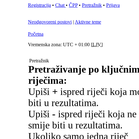
Registracija
•
Chat
•
ČPP
•
Pretražnik
•
Prijava
Neodgovoreni postovi
|
Aktivne teme
Početna
Vremenska zona: UTC + 01:00 [
LJV
]
Pretražnik
Pretraživanje po ključni
riječima:
Upiši
+
ispred riječi koja m
biti u rezultatima.
Upiši
-
ispred riječi koja ne
smije biti u rezultatima.
Ukoliko samo jedna riječ