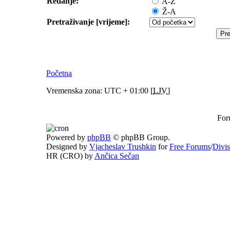
Redanje:
A-Ž
Ž-A
Pretraživanje [vrijeme]:
Početna
Vremenska zona: UTC + 01:00 [
LJV
]
For
Powered by
phpBB
© phpBB Group.
Designed by
Vjacheslav Trushkin
for
Free Forums
/
Divi
HR (CRO) by
Ančica Sečan