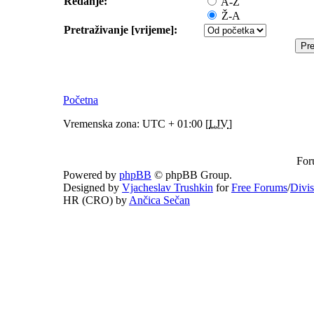
Redanje:
A-Ž
Ž-A
Pretraživanje [vrijeme]:
Početna
Vremenska zona: UTC + 01:00 [
LJV
]
For
Powered by
phpBB
© phpBB Group.
Designed by
Vjacheslav Trushkin
for
Free Forums
/
Divi
HR (CRO) by
Ančica Sečan