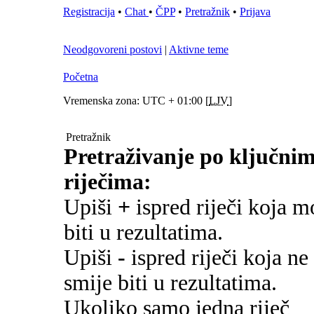
Registracija
•
Chat
•
ČPP
•
Pretražnik
•
Prijava
Neodgovoreni postovi
|
Aktivne teme
Početna
Vremenska zona: UTC + 01:00 [
LJV
]
Pretražnik
Pretraživanje po ključni
riječima:
Upiši
+
ispred riječi koja m
biti u rezultatima.
Upiši
-
ispred riječi koja ne
smije biti u rezultatima.
Ukoliko samo jedna riječ