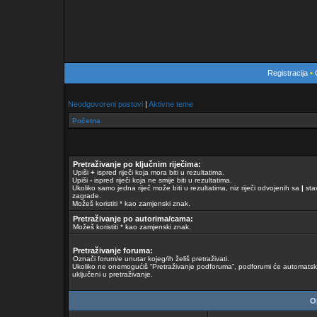
Registracija
•
Neodgovoreni postovi
|
Aktivne teme
Početna
Pretraživanje po ključnim riječima:
Upiši
+
ispred riječi koja mora biti u rezultatima.
Upiši
-
ispred riječi koja ne smije biti u rezultatima.
Ukoliko samo jedna riječ može biti u rezultatima, niz riječi odvojenih sa
|
stav
zagrade.
Možeš koristiti * kao zamjenski znak.
Pretraživanje po autorima/cama:
Možeš koristiti * kao zamjenski znak.
Pretraživanje foruma:
Označi forum/e unutar kojeg/ih želiš pretraživati.
Ukoliko ne onemogućiš “Pretraživanje podforuma”, podforumi će automatski 
uključeni u pretraživanje.
Op