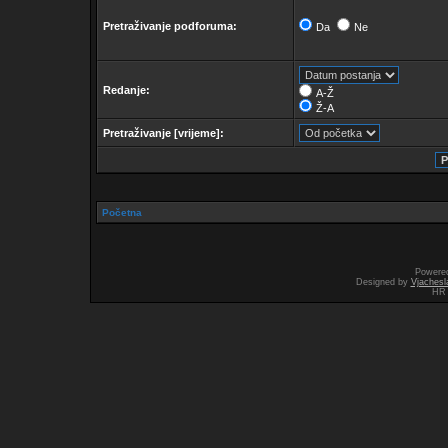
Pretraživanje podforuma:
Da
Ne
Redanje:
A-Ž
Ž-A
Pretraživanje [vrijeme]:
Početna
Powere
Designed by
Vjachesl
HR 