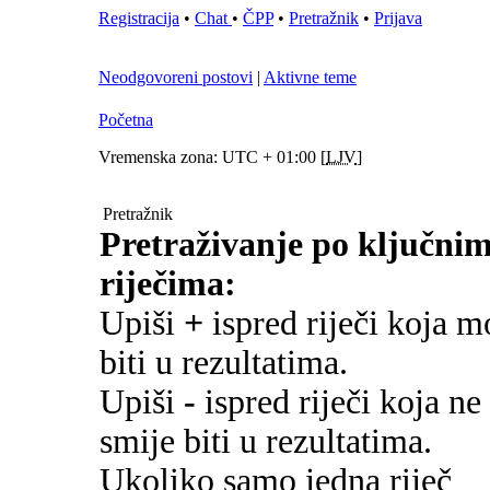
Registracija
•
Chat
•
ČPP
•
Pretražnik
•
Prijava
Neodgovoreni postovi
|
Aktivne teme
Početna
Vremenska zona: UTC + 01:00 [
LJV
]
Pretražnik
Pretraživanje po ključni
riječima:
Upiši
+
ispred riječi koja m
biti u rezultatima.
Upiši
-
ispred riječi koja ne
smije biti u rezultatima.
Ukoliko samo jedna riječ