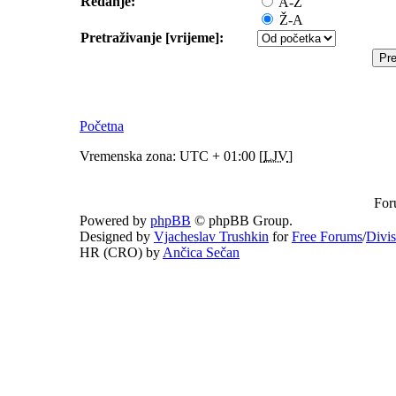
Redanje:
A-Ž
Ž-A
Pretraživanje [vrijeme]:
Početna
Vremenska zona: UTC + 01:00 [
LJV
]
For
Powered by
phpBB
© phpBB Group.
Designed by
Vjacheslav Trushkin
for
Free Forums
/
Divi
HR (CRO) by
Ančica Sečan