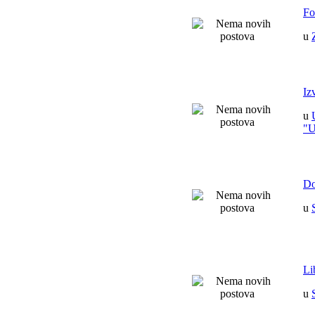
Fo
u
Iz
u
"
Do
u
Li
u