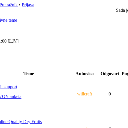
Pretražnik
•
Prijava
Sada j
ivne teme
:00 [
LJV
]
Teme
Autor/ica
Odgovori
Po
ch support
willcraft
0
VOY anketa
line Quality Dry Fruits