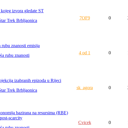
 kojeg izvora gledate ST
7OF9
0
Star Trek Brbljaonica
 rubu znanosti emisija
4 od 1
0
Na rubu znanosti
ojekcija izabranih epizoda u Rijeci
sk_agora
0
Star Trek Brbljaonica
onomija bazirana na resursima (RBE)
post-scarcity
Cvicek
0
Na rubu znanosti