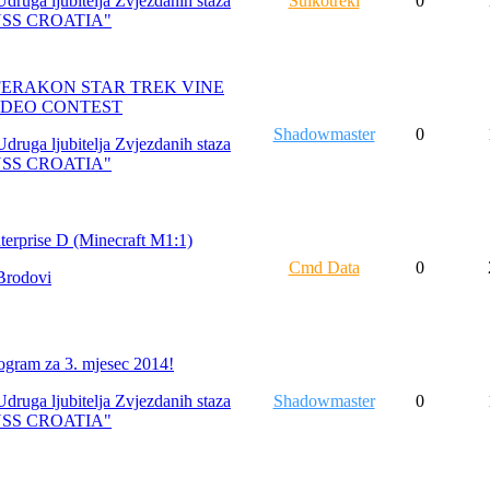
Udruga ljubitelja Zvjezdanih staza
Suikotreki
0
USS CROATIA"
FERAKON STAR TREK VINE
IDEO CONTEST
Shadowmaster
0
Udruga ljubitelja Zvjezdanih staza
USS CROATIA"
terprise D (Minecraft M1:1)
Cmd Data
0
Brodovi
ogram za 3. mjesec 2014!
Udruga ljubitelja Zvjezdanih staza
Shadowmaster
0
USS CROATIA"