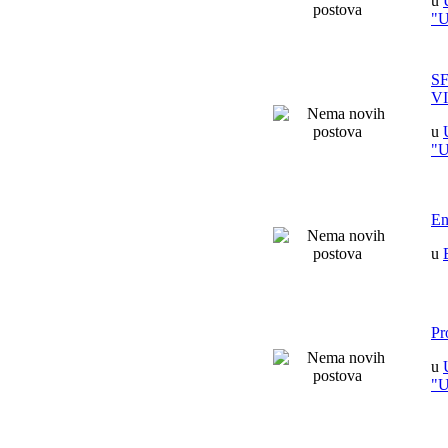
u
"
S
V
u
"
En
u
Pr
u
"