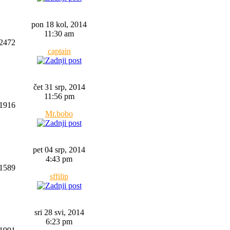
pon 18 kol, 2014
11:30 am
2472
captain
čet 31 srp, 2014
11:56 pm
1916
Mr.bobo
pet 04 srp, 2014
4:43 pm
1589
sffilip
sri 28 svi, 2014
6:23 pm