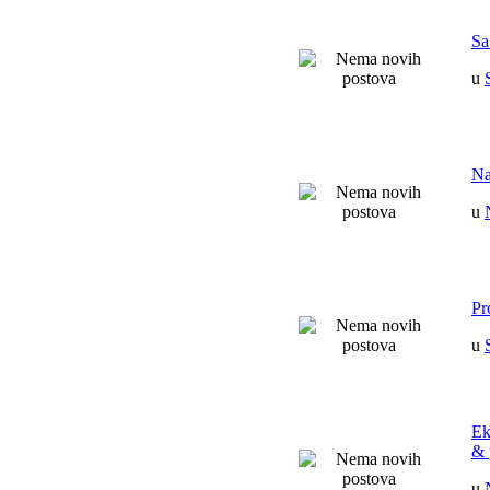
Sa
u
Na
u
Pr
u
Ek
& 
u