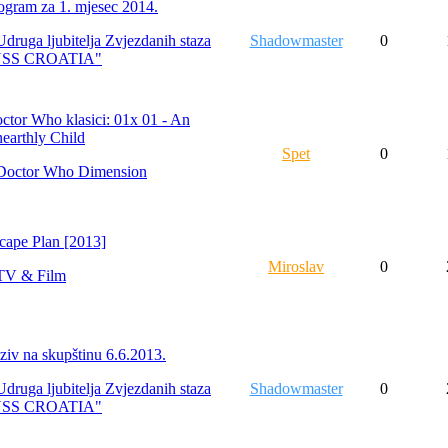
ogram za 1. mjesec 2014.
Udruga ljubitelja Zvjezdanih staza
Shadowmaster
0
USS CROATIA"
ctor Who klasici: 01x 01 - An
earthly Child
Spet
0
Doctor Who Dimension
cape Plan [2013]
Miroslav
0
TV & Film
ziv na skupštinu 6.6.2013.
Udruga ljubitelja Zvjezdanih staza
Shadowmaster
0
USS CROATIA"