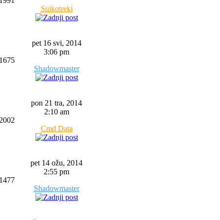
1991
Suikotreki
pet 16 svi, 2014
3:06 pm
1675
Shadowmaster
pon 21 tra, 2014
2:10 am
2002
Cmd Data
pet 14 ožu, 2014
2:55 pm
1477
Shadowmaster