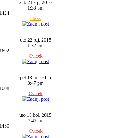
sub 23 srp, 2016
1:38 pm
1424
Flaks
uto 22 ruj, 2015
1:32 pm
1602
Cvicek
pet 18 ruj, 2015
3:47 pm
1608
Cvicek
uto 18 kol, 2015
7:45 am
1450
Cvicek