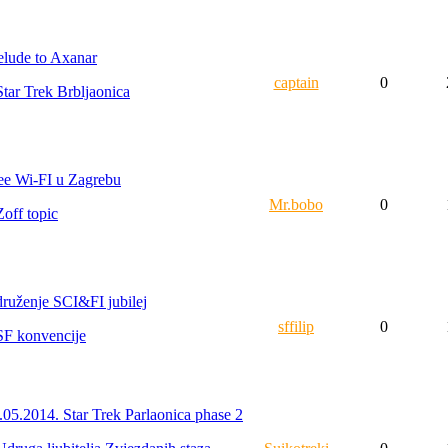
elude to Axanar
captain
0
Star Trek Brbljaonica
ee Wi-FI u Zagrebu
Mr.bobo
0
Zoff topic
ruženje SCI&FI jubilej
sffilip
0
SF konvencije
.05.2014. Star Trek Parlaonica phase 2