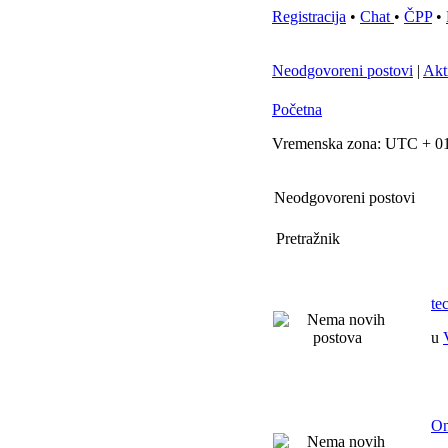
Registracija
•
Chat
•
ČPP
•
Neodgovoreni postovi
|
Akt
Početna
Vremenska zona: UTC + 01
Neodgovoreni postovi
Pretražnik
te
u
On