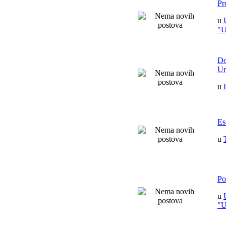
Pr
u
"
Do
Un
u
Es
u
Po
u
"