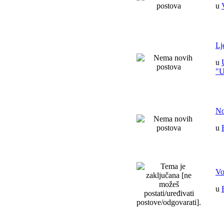
u
Lj
u
"
No
u
Vo
u