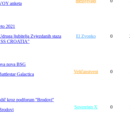
messytyagi
0
VOY anketa
eto 2021
Udruga ljubitelja Zvjezdanih staza
El Zvonko
0
USS CROATIA"
va nova BSG
Veličanstveni
0
Battlestar Galactica
dič kroz podforum ''Brodovi''
Sovereign X
0
Brodovi