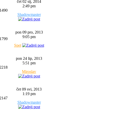
čet 02 sij, 2014
2:49 pm
1490
Shadowmaster
pon 09 pro, 2013
9:05 pm
1799
Spet
pon 24 lip, 2013
5:51 pm
2218
Miroslav
čet 09 svi, 2013
1:19 pm
2147
Shadowmaster