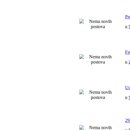
Pr
u
Fr
u
Ud
u
29