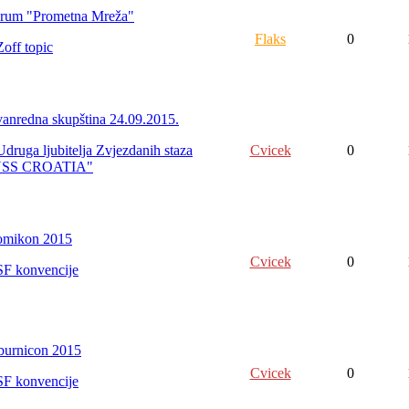
rum "Prometna Mreža"
Flaks
0
Zoff topic
vanredna skupština 24.09.2015.
Udruga ljubitelja Zvjezdanih staza
Cvicek
0
USS CROATIA"
mikon 2015
Cvicek
0
SF konvencije
burnicon 2015
Cvicek
0
SF konvencije