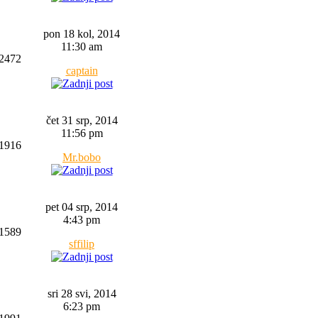
pon 18 kol, 2014
11:30 am
2472
captain
čet 31 srp, 2014
11:56 pm
1916
Mr.bobo
pet 04 srp, 2014
4:43 pm
1589
sffilip
sri 28 svi, 2014
6:23 pm