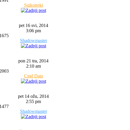
1991
Suikotreki
pet 16 svi, 2014
3:06 pm
1675
Shadowmaster
pon 21 tra, 2014
2:10 am
2003
Cmd Data
pet 14 ožu, 2014
2:55 pm
1477
Shadowmaster