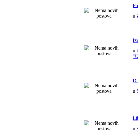
Fo
u
Iz
u
"
Do
u
Li
u