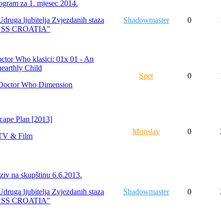
ogram za 1. mjesec 2014.
Udruga ljubitelja Zvjezdanih staza
Shadowmaster
0
USS CROATIA"
ctor Who klasici: 01x 01 - An
earthly Child
Spet
0
Doctor Who Dimension
cape Plan [2013]
Miroslav
0
TV & Film
ziv na skupštinu 6.6.2013.
Udruga ljubitelja Zvjezdanih staza
Shadowmaster
0
USS CROATIA"