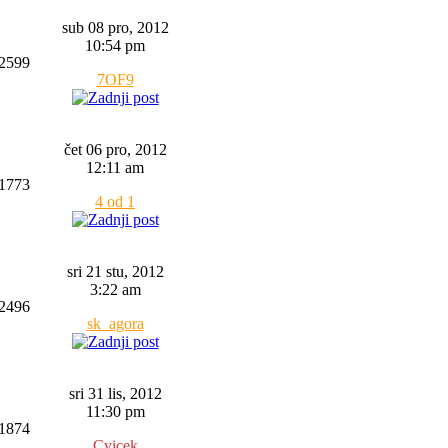
sub 08 pro, 2012
10:54 pm
2599
7OF9
čet 06 pro, 2012
12:11 am
1773
4 od 1
sri 21 stu, 2012
3:22 am
2496
sk_agora
sri 31 lis, 2012
11:30 pm
1874
Cvicek