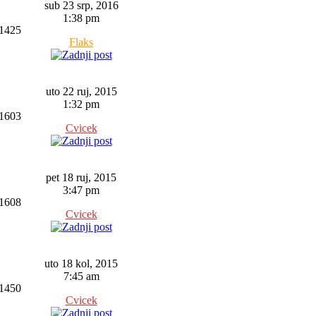
sub 23 srp, 2016
1:38 pm
1425
Flaks
uto 22 ruj, 2015
1:32 pm
1603
Cvicek
pet 18 ruj, 2015
3:47 pm
1608
Cvicek
uto 18 kol, 2015
7:45 am
1450
Cvicek