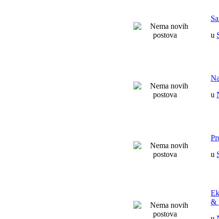
Sa
u
Na
u
Pr
u
Ek
& 
u