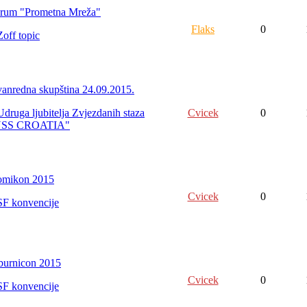
rum "Prometna Mreža"
Flaks
0
Zoff topic
vanredna skupština 24.09.2015.
Udruga ljubitelja Zvjezdanih staza
Cvicek
0
USS CROATIA"
mikon 2015
Cvicek
0
SF konvencije
burnicon 2015
Cvicek
0
SF konvencije