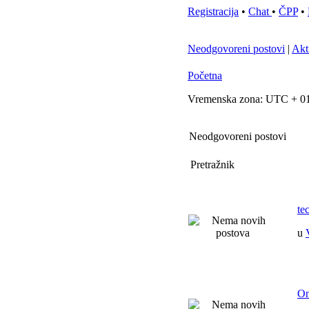
Registracija
•
Chat
•
ČPP
•
Neodgovoreni postovi
|
Akt
Početna
Vremenska zona: UTC + 01
Neodgovoreni postovi
Pretražnik
te
u
On