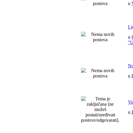
u
Lj
u
"
No
u
Vo
u