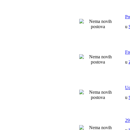
Pr
u
Fr
u
Ud
u
29