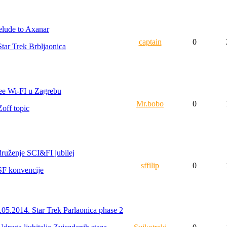
elude to Axanar
captain
0
Star Trek Brbljaonica
ee Wi-FI u Zagrebu
Mr.bobo
0
Zoff topic
ruženje SCI&FI jubilej
sffilip
0
SF konvencije
.05.2014. Star Trek Parlaonica phase 2