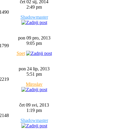
čet 02 sij, 2014
2:49 pm
1490
Shadowmaster
pon 09 pro, 2013
9:05 pm
1799
Spet
pon 24 lip, 2013
5:51 pm
2219
Miroslav
čet 09 svi, 2013
1:19 pm
2148
Shadowmaster