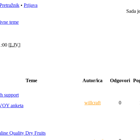
Pretražnik
•
Prijava
Sada j
ivne teme
:00 [
LJV
]
Teme
Autor/ica
Odgovori
Po
ch support
willcraft
0
VOY anketa
line Quality Dry Fruits