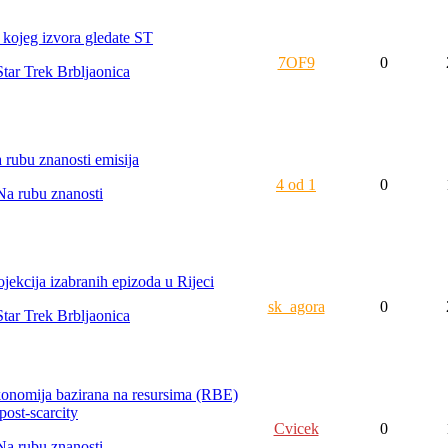
 kojeg izvora gledate ST
7OF9
0
Star Trek Brbljaonica
 rubu znanosti emisija
4 od 1
0
Na rubu znanosti
ojekcija izabranih epizoda u Rijeci
sk_agora
0
Star Trek Brbljaonica
onomija bazirana na resursima (RBE)
post-scarcity
Cvicek
0
Na rubu znanosti