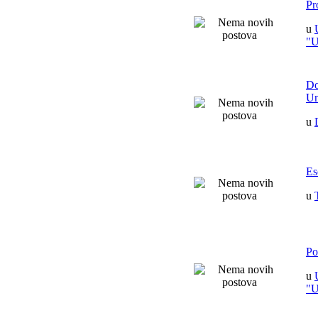
Pr
u
"
Do
Un
u
Es
u
Po
u
"