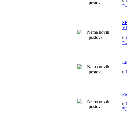
u
"
S
V
u
"
En
u
Pr
u
"