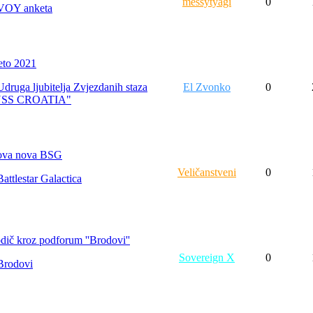
messytyagi
0
VOY anketa
eto 2021
Udruga ljubitelja Zvjezdanih staza
El Zvonko
0
USS CROATIA"
va nova BSG
Veličanstveni
0
Battlestar Galactica
dič kroz podforum ''Brodovi''
Sovereign X
0
Brodovi