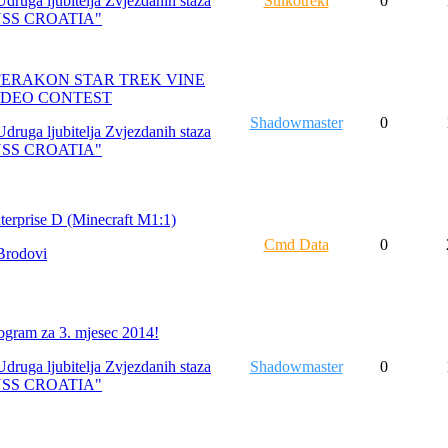
Udruga ljubitelja Zvjezdanih staza
Suikotreki
0
USS CROATIA"
FERAKON STAR TREK VINE
IDEO CONTEST
Shadowmaster
0
Udruga ljubitelja Zvjezdanih staza
USS CROATIA"
terprise D (Minecraft M1:1)
Cmd Data
0
Brodovi
ogram za 3. mjesec 2014!
Udruga ljubitelja Zvjezdanih staza
Shadowmaster
0
USS CROATIA"