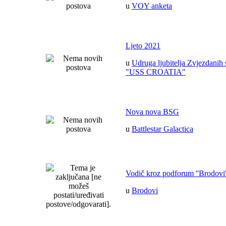
u
VOY anketa
Ljeto 2021
u
Udruga ljubitelja Zvjezdanih 
"USS CROATIA"
Nova nova BSG
u
Battlestar Galactica
Vodič kroz podforum ''Brodovi'
u
Brodovi