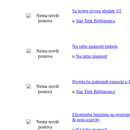
Sa kojeg izvora gledate ST
u
Star Trek Brbljaonica
Na rubu znanosti emisija
u
Na rubu znanosti
Projekcija izabranih epizoda u 
u
Star Trek Brbljaonica
Ekonomija bazirana na resurs
& post-scarcity
u
Na rubu znanosti