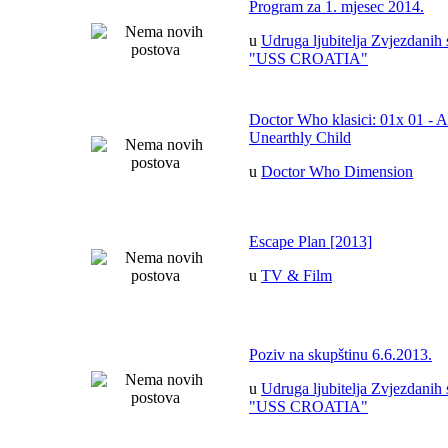
Program za 1. mjesec 2014.
u
Udruga ljubitelja Zvjezdanih 
"USS CROATIA"
Doctor Who klasici: 01x 01 - 
Unearthly Child
u
Doctor Who Dimension
Escape Plan [2013]
u
TV & Film
Poziv na skupštinu 6.6.2013.
u
Udruga ljubitelja Zvjezdanih 
"USS CROATIA"