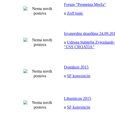
Forum "Prometna Mreža"
u
Zoff topic
Izvanredna skupština 24.09.20
u
Udruga ljubitelja Zvjezdanih 
"USS CROATIA"
Domikon 2015
u
SF konvencije
Liburnicon 2015
u
SF konvencije