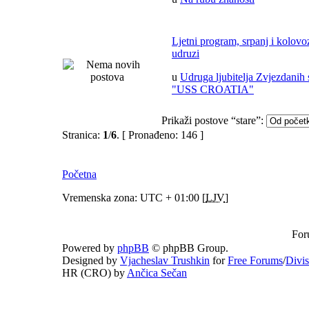
Ljetni program, srpanj i kolov
udruzi
u
Udruga ljubitelja Zvjezdanih 
"USS CROATIA"
Prikaži postove “stare”:
Stranica:
1
/
6
.
[ Pronađeno: 146 ]
Početna
Vremenska zona: UTC + 01:00 [
LJV
]
For
Powered by
phpBB
© phpBB Group.
Designed by
Vjacheslav Trushkin
for
Free Forums
/
Divi
HR (CRO) by
Ančica Sečan