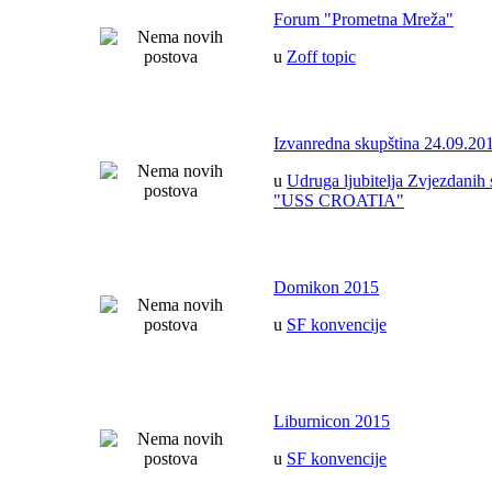
Forum "Prometna Mreža"
u
Zoff topic
Izvanredna skupština 24.09.20
u
Udruga ljubitelja Zvjezdanih 
"USS CROATIA"
Domikon 2015
u
SF konvencije
Liburnicon 2015
u
SF konvencije