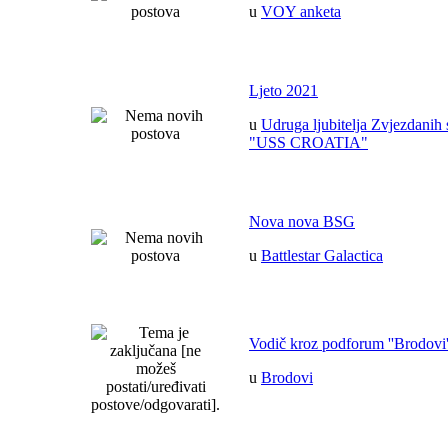
u
VOY anketa
Ljeto 2021
u
Udruga ljubitelja Zvjezdanih 
"USS CROATIA"
Nova nova BSG
u
Battlestar Galactica
Vodič kroz podforum ''Brodovi'
u
Brodovi