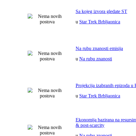
Sa kojeg izvora gledate ST
u
Star Trek Brbljaonica
Na rubu znanosti emisija
u
Na rubu znanosti
Projekcija izabranih epizoda u 
u
Star Trek Brbljaonica
Ekonomija bazirana na resurs
& post-scarcity
u
Na rubu znanosti