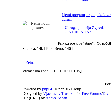
Ljetni program, srpanj i kolov
udruzi
u
Udruga ljubitelja Zvjezdanih 
"USS CROATIA"
Prikaži postove “stare”:
Stranica:
1
/
6
.
[ Pronađeno: 146 ]
Početna
Vremenska zona: UTC + 01:00 [
LJV
]
For
Powered by
phpBB
© phpBB Group.
Designed by
Vjacheslav Trushkin
for
Free Forums
/
Divi
HR (CRO) by
Ančica Sečan