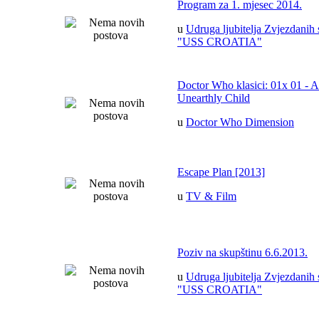
Program za 1. mjesec 2014.
u
Udruga ljubitelja Zvjezdanih 
"USS CROATIA"
Doctor Who klasici: 01x 01 - 
Unearthly Child
u
Doctor Who Dimension
Escape Plan [2013]
u
TV & Film
Poziv na skupštinu 6.6.2013.
u
Udruga ljubitelja Zvjezdanih 
"USS CROATIA"