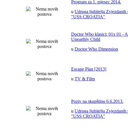
Program za 1. mjesec 2014.
u
Udruga ljubitelja Zvjezdanih 
"USS CROATIA"
Doctor Who klasici: 01x 01 - 
Unearthly Child
u
Doctor Who Dimension
Escape Plan [2013]
u
TV & Film
Poziv na skupštinu 6.6.2013.
u
Udruga ljubitelja Zvjezdanih 
"USS CROATIA"