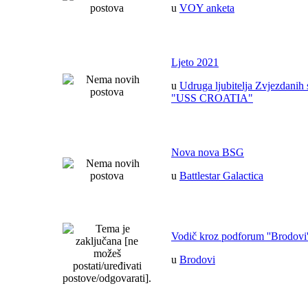
u
VOY anketa
Ljeto 2021
u
Udruga ljubitelja Zvjezdanih 
"USS CROATIA"
Nova nova BSG
u
Battlestar Galactica
Vodič kroz podforum ''Brodovi'
u
Brodovi