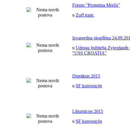
Forum "Prometna Mreža"
u
Zoff topic
Izvanredna skupština 24.09.20
u
Udruga ljubitelja Zvjezdanih 
"USS CROATIA"
Domikon 2015
u
SF konvencije
Liburnicon 2015
u
SF konvencije