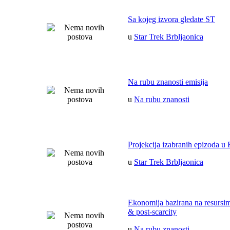
Sa kojeg izvora gledate ST
u
Star Trek Brbljaonica
Na rubu znanosti emisija
u
Na rubu znanosti
Projekcija izabranih epizoda u 
u
Star Trek Brbljaonica
Ekonomija bazirana na resurs
& post-scarcity
u
Na rubu znanosti