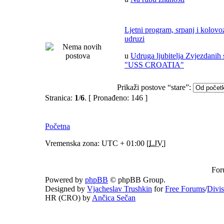
Ljetni program, srpanj i kolov
udruzi
u
Udruga ljubitelja Zvjezdanih 
"USS CROATIA"
Prikaži postove “stare”:
Stranica:
1
/
6
.
[ Pronađeno: 146 ]
Početna
Vremenska zona: UTC + 01:00 [
LJV
]
For
Powered by
phpBB
© phpBB Group.
Designed by
Vjacheslav Trushkin
for
Free Forums
/
Divi
HR (CRO) by
Ančica Sečan