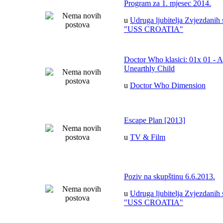
Program za 1. mjesec 2014.
u
Udruga ljubitelja Zvjezdanih 
"USS CROATIA"
Doctor Who klasici: 01x 01 - 
Unearthly Child
u
Doctor Who Dimension
Escape Plan [2013]
u
TV & Film
Poziv na skupštinu 6.6.2013.
u
Udruga ljubitelja Zvjezdanih 
"USS CROATIA"