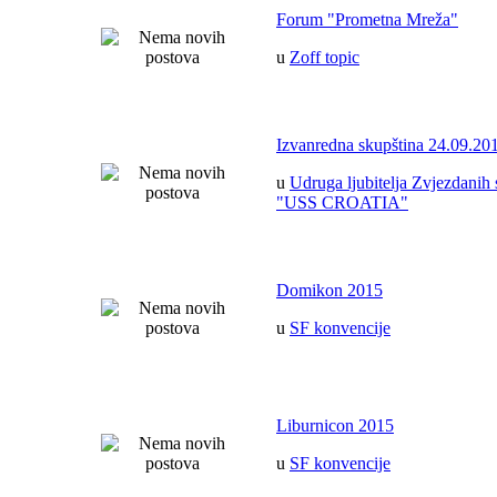
Forum "Prometna Mreža"
u
Zoff topic
Izvanredna skupština 24.09.20
u
Udruga ljubitelja Zvjezdanih 
"USS CROATIA"
Domikon 2015
u
SF konvencije
Liburnicon 2015
u
SF konvencije