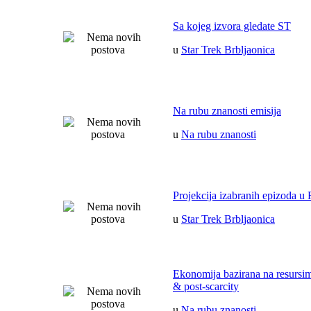
Sa kojeg izvora gledate ST
u
Star Trek Brbljaonica
Na rubu znanosti emisija
u
Na rubu znanosti
Projekcija izabranih epizoda u 
u
Star Trek Brbljaonica
Ekonomija bazirana na resurs
& post-scarcity
u
Na rubu znanosti