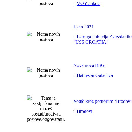
u
VOY anketa
Ljeto 2021
u
Udruga ljubitelja Zvjezdanih 
"USS CROATIA"
Nova nova BSG
u
Battlestar Galactica
Vodič kroz podforum ''Brodovi'
u
Brodovi