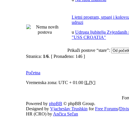
Ljetni program, srpanj i kolov
udruzi
u
Udruga ljubitelja Zvjezdanih 
"USS CROATIA"
Prikaži postove “stare”:
Stranica:
1
/
6
.
[ Pronađeno: 146 ]
Početna
Vremenska zona: UTC + 01:00 [
LJV
]
For
Powered by
phpBB
© phpBB Group.
Designed by
Vjacheslav Trushkin
for
Free Forums
/
Divi
HR (CRO) by
Ančica Sečan