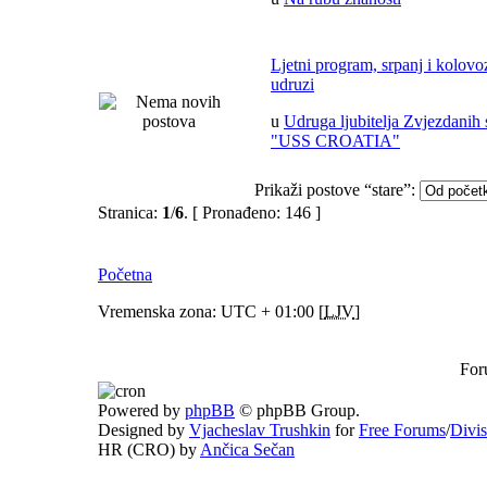
Ljetni program, srpanj i kolov
udruzi
u
Udruga ljubitelja Zvjezdanih 
"USS CROATIA"
Prikaži postove “stare”:
Stranica:
1
/
6
.
[ Pronađeno: 146 ]
Početna
Vremenska zona: UTC + 01:00 [
LJV
]
For
Powered by
phpBB
© phpBB Group.
Designed by
Vjacheslav Trushkin
for
Free Forums
/
Divi
HR (CRO) by
Ančica Sečan