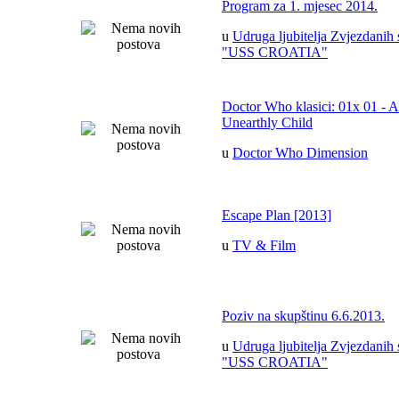
Program za 1. mjesec 2014.
u
Udruga ljubitelja Zvjezdanih 
"USS CROATIA"
Doctor Who klasici: 01x 01 - 
Unearthly Child
u
Doctor Who Dimension
Escape Plan [2013]
u
TV & Film
Poziv na skupštinu 6.6.2013.
u
Udruga ljubitelja Zvjezdanih 
"USS CROATIA"