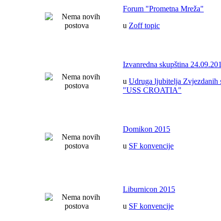
Forum "Prometna Mreža"
u
Zoff topic
Izvanredna skupština 24.09.20
u
Udruga ljubitelja Zvjezdanih 
"USS CROATIA"
Domikon 2015
u
SF konvencije
Liburnicon 2015
u
SF konvencije