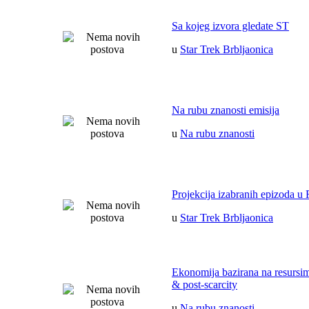
Sa kojeg izvora gledate ST
u
Star Trek Brbljaonica
Na rubu znanosti emisija
u
Na rubu znanosti
Projekcija izabranih epizoda u 
u
Star Trek Brbljaonica
Ekonomija bazirana na resurs
& post-scarcity
u
Na rubu znanosti