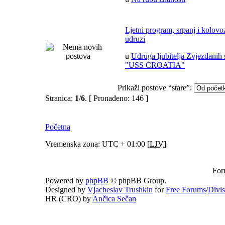
Ljetni program, srpanj i kolov
udruzi
u
Udruga ljubitelja Zvjezdanih 
"USS CROATIA"
Prikaži postove “stare”:
Stranica:
1
/
6
.
[ Pronađeno: 146 ]
Početna
Vremenska zona: UTC + 01:00 [
LJV
]
For
Powered by
phpBB
© phpBB Group.
Designed by
Vjacheslav Trushkin
for
Free Forums
/
Divi
HR (CRO) by
Ančica Sečan