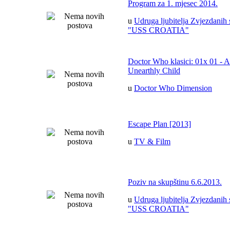
Program za 1. mjesec 2014.
u
Udruga ljubitelja Zvjezdanih 
"USS CROATIA"
Doctor Who klasici: 01x 01 - 
Unearthly Child
u
Doctor Who Dimension
Escape Plan [2013]
u
TV & Film
Poziv na skupštinu 6.6.2013.
u
Udruga ljubitelja Zvjezdanih 
"USS CROATIA"