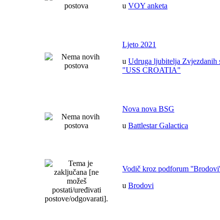
u
VOY anketa
Ljeto 2021
u
Udruga ljubitelja Zvjezdanih 
"USS CROATIA"
Nova nova BSG
u
Battlestar Galactica
Vodič kroz podforum ''Brodovi'
u
Brodovi