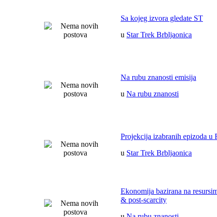
Sa kojeg izvora gledate ST
u
Star Trek Brbljaonica
Na rubu znanosti emisija
u
Na rubu znanosti
Projekcija izabranih epizoda u 
u
Star Trek Brbljaonica
Ekonomija bazirana na resurs
& post-scarcity
u
Na rubu znanosti