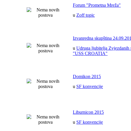
Forum "Prometna Mreža"
u
Zoff topic
Izvanredna skupština 24.09.20
u
Udruga ljubitelja Zvjezdanih 
"USS CROATIA"
Domikon 2015
u
SF konvencije
Liburnicon 2015
u
SF konvencije