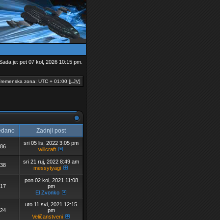
Sada je: pet 07 kol, 2026 10:15 pm.
remenska zona: UTC + 01:00 [
LJV
]
edano
Zadnji post
sri 05 lis, 2022 3:05 pm
86
willcraft
sri 21 ruj, 2022 8:49 am
38
messytyagi
pon 02 kol, 2021 11:08
17
pm
El Zvonko
uto 11 svi, 2021 12:15
24
pm
Veličanstveni