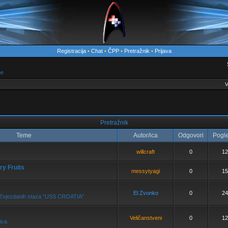
Registracija
•
Chat
•
ČPP
•
Pretražnik
•
Prijava
me
V
Pretražnik
Teme
Autor/ica
Odgovori
Pogl
willcraft
0
12
ry Fruits
messytyagi
0
15
El Zvonko
0
24
ja Zvjezdanih staza "USS CROATIA"
Veličanstveni
0
12
ica