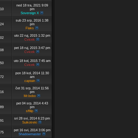
ned 18 tra, 2021 9:09
10
pm
Sovereign X
sub 23 srp, 2016 1:38
24
pm
Flaks
uto 22 ruj, 2015 1:32 pm
02
Cvicek
pet 18 ruj, 2015 3:47 pm
08
Cvicek
uto 18 kol, 2015 7:45 am
50
Cvicek
pon 18 kol, 2014 11:30
72
am
captain
čet 31 srp, 2014 11:56
16
pm
Mr.bobo
pet 04 srp, 2014 4:43
89
pm
sffilip
sri 28 svi, 2014 6:23 pm
91
Suikotreki
pet 16 svi, 2014 3:06 pm
75
Shadowmaster