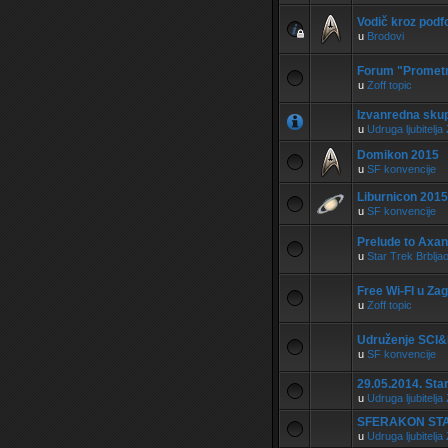
Vodič kroz podf
u
Brodovi
Forum "Promet
u
Zoff topic
Izvanredna skup
u
Udruga ljubitel
Domikon 2015
u
SF konvencije
Liburnicon 2015
u
SF konvencije
Prelude to Axan
u
Star Trek Brblja
Free Wi-FI u Za
u
Zoff topic
Udruženje SCI&FI
u
SF konvencije
29.05.2014. Sta
u
Udruga ljubitel
SFERAKON STA
u
Udruga ljubitel