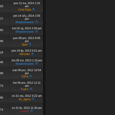
pon 21 tra, 2014 2:10
03
am
Cmd Data
pet 14 ožu, 2014 2:55
77
pm
Shadowmaster
čet 02 sij, 2014 2:49 pm
90
Shadowmaster
pon 09 pro, 2013 9:05
99
pm
Spet
pon 24 lip, 2013 5:51 pm
18
Miroslav
čet 09 svi, 2013 1:19 pm
48
Shadowmaster
sub 08 pro, 2012 10:54
99
pm
7OF9
čet 06 pro, 2012 12:11
73
am
4 od 1
sri 21 stu, 2012 3:22 am
96
sk_agora
sri 31 lis, 2012 11:30 pm
74
Cvicek