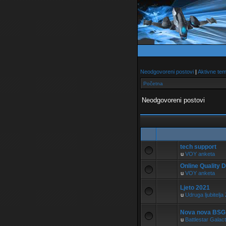
Neodgovoreni postovi
|
Aktivne te
Početna
Neodgovoreni postovi
tech support
u
VOY anketa
Online Quality D
u
VOY anketa
Ljeto 2021
u
Udruga ljubitel
Nova nova BSG
u
Battlestar Galact