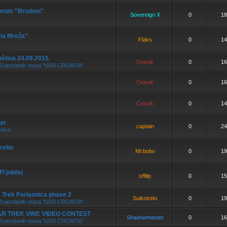
orum ''Brodovi''
Sovereign X
0
18
na Mreža"
Flaks
0
14
ština 24.09.2015.
Cvicek
0
16
ja Zvjezdanih staza "USS CROATIA"
Cvicek
0
16
Cvicek
0
14
ar
captain
0
24
onica
grebu
Mr.bobo
0
19
 jubilej
sffilip
0
15
r Trek Parlaonica phase 2
Suikotreki
0
19
ja Zvjezdanih staza "USS CROATIA"
R TREK VINE VIDEO CONTEST
Shadowmaster
0
16
ja Zvjezdanih staza "USS CROATIA"