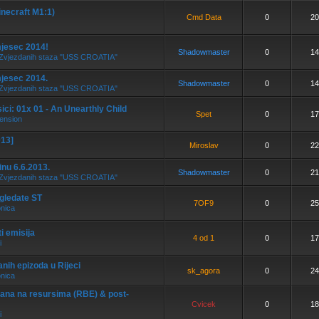
inecraft M1:1)
Cmd Data
0
20
mjesec 2014!
Shadowmaster
0
14
ja Zvjezdanih staza "USS CROATIA"
mjesec 2014.
Shadowmaster
0
14
ja Zvjezdanih staza "USS CROATIA"
ici: 01x 01 - An Unearthly Child
Spet
0
17
ension
013]
Miroslav
0
22
inu 6.6.2013.
Shadowmaster
0
21
ja Zvjezdanih staza "USS CROATIA"
 gledate ST
7OF9
0
25
onica
i emisija
4 od 1
0
17
i
anih epizoda u Rijeci
sk_agora
0
24
onica
ana na resursima (RBE) & post-
Cvicek
0
18
i