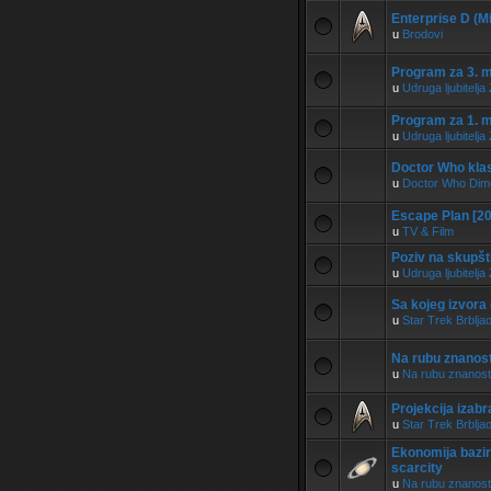
Enterprise D (M
u
Brodovi
Program za 3. 
u
Udruga ljubitel
Program za 1. 
u
Udruga ljubitel
Doctor Who klas
u
Doctor Who Dim
Escape Plan [2
u
TV & Film
Poziv na skupšt
u
Udruga ljubitel
Sa kojeg izvora
u
Star Trek Brblja
Na rubu znanost
u
Na rubu znanost
Projekcija izabr
u
Star Trek Brblja
Ekonomija bazir
scarcity
u
Na rubu znanost