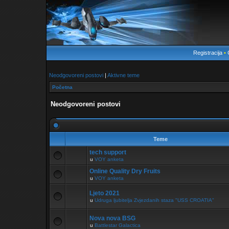
Registracija
•
Neodgovoreni postovi
|
Aktivne teme
Početna
Neodgovoreni postovi
Teme
tech support
u
VOY anketa
Online Quality Dry Fruits
u
VOY anketa
Ljeto 2021
u
Udruga ljubitelja Zvjezdanih staza "USS CROATIA"
Nova nova BSG
u
Battlestar Galactica