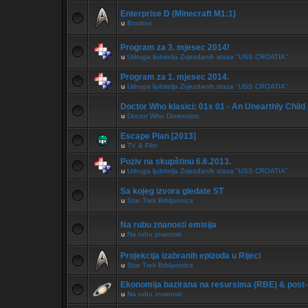
Enterprise D (Minecraft M1:1)
u
Brodovi
Program za 3. mjesec 2014!
u
Udruga ljubitelja Zvjezdanih staza "USS CROATIA"
Program za 1. mjesec 2014.
u
Udruga ljubitelja Zvjezdanih staza "USS CROATIA"
Doctor Who klasici: 01x 01 - An Unearthly Child
u
Doctor Who Dimension
Escape Plan [2013]
u
TV & Film
Poziv na skupštinu 6.6.2013.
u
Udruga ljubitelja Zvjezdanih staza "USS CROATIA"
Sa kojeg izvora gledate ST
u
Star Trek Brbljaonica
Na rubu znanosti emisija
u
Na rubu znanosti
Projekcija izabranih epizoda u Rijeci
u
Star Trek Brbljaonica
Ekonomija bazirana na resursima (RBE) & post-
u
Na rubu znanosti