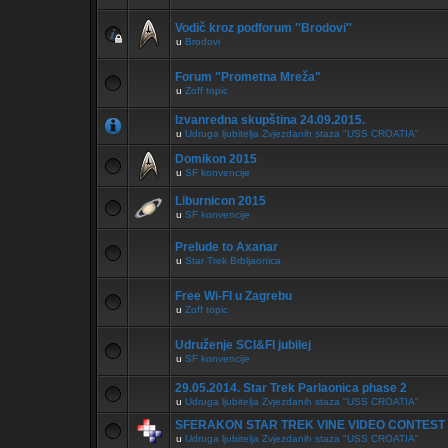
Vodič kroz podforum ''Brodovi''
u
Brodovi
Forum "Prometna Mreža"
u
Zoff topic
Izvanredna skupština 24.09.2015.
u
Udruga ljubitelja Zvjezdanih staza "USS CROATIA"
Domikon 2015
u
SF konvencije
Liburnicon 2015
u
SF konvencije
Prelude to Axanar
u
Star Trek Brbljaonica
Free Wi-FI u Zagrebu
u
Zoff topic
Udruženje SCI&FI jubilej
u
SF konvencije
29.05.2014. Star Trek Parlaonica phase 2
u
Udruga ljubitelja Zvjezdanih staza "USS CROATIA"
SFERAKON STAR TREK VINE VIDEO CONTEST
u
Udruga ljubitelja Zvjezdanih staza "USS CROATIA"