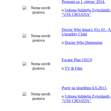
Program za 1. mjesec 2014.
u
Udruga ljubitelja Zvjezdanih 
"USS CROATIA"
Doctor Who klasici: 01x 01 - 
Unearthly Child
u
Doctor Who Dimension
Escape Plan [2013]
u
TV & Film
Poziv na skupštinu 6.6.2013.
u
Udruga ljubitelja Zvjezdanih 
"USS CROATIA"