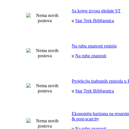
Sa kojeg izvora gledate ST
u
Star Trek Brbljaonica
Na rubu znanosti emisija
u
Na rubu znanosti
Projekcija izabranih epizoda u 
u
Star Trek Brbljaonica
Ekonomija bazirana na resurs
& post-scarcity
u
Na rubu znanosti