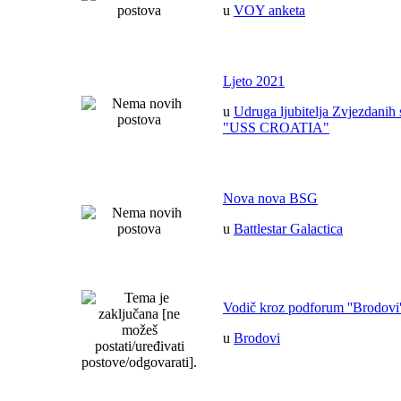
u
VOY anketa
Ljeto 2021
u
Udruga ljubitelja Zvjezdanih 
"USS CROATIA"
Nova nova BSG
u
Battlestar Galactica
Vodič kroz podforum ''Brodovi'
u
Brodovi