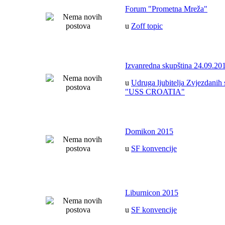
Forum "Prometna Mreža"
u
Zoff topic
Izvanredna skupština 24.09.20
u
Udruga ljubitelja Zvjezdanih 
"USS CROATIA"
Domikon 2015
u
SF konvencije
Liburnicon 2015
u
SF konvencije