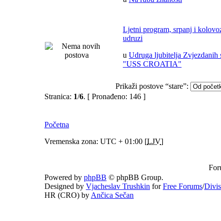
Ljetni program, srpanj i kolov
udruzi
u
Udruga ljubitelja Zvjezdanih 
"USS CROATIA"
Prikaži postove “stare”:
Stranica:
1
/
6
.
[ Pronađeno: 146 ]
Početna
Vremenska zona: UTC + 01:00 [
LJV
]
For
Powered by
phpBB
© phpBB Group.
Designed by
Vjacheslav Trushkin
for
Free Forums
/
Divi
HR (CRO) by
Ančica Sečan