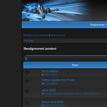
Registracija
•
Neodgovoreni postovi
|
Aktivne teme
Početna
Neodgovoreni postovi
Teme
tech support
u
VOY anketa
Online Quality Dry Fruits
u
VOY anketa
Ljeto 2021
u
Udruga ljubitelja Zvjezdanih staza "USS CROATIA"
Nova nova BSG
u
Battlestar Galactica