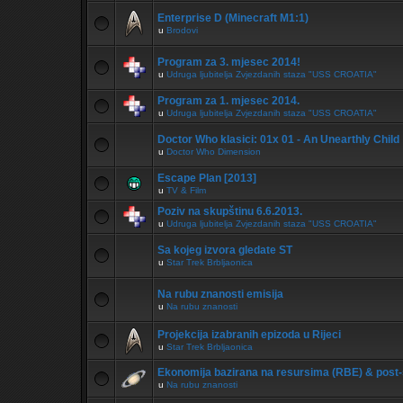
Enterprise D (Minecraft M1:1)
u
Brodovi
Program za 3. mjesec 2014!
u
Udruga ljubitelja Zvjezdanih staza "USS CROATIA"
Program za 1. mjesec 2014.
u
Udruga ljubitelja Zvjezdanih staza "USS CROATIA"
Doctor Who klasici: 01x 01 - An Unearthly Child
u
Doctor Who Dimension
Escape Plan [2013]
u
TV & Film
Poziv na skupštinu 6.6.2013.
u
Udruga ljubitelja Zvjezdanih staza "USS CROATIA"
Sa kojeg izvora gledate ST
u
Star Trek Brbljaonica
Na rubu znanosti emisija
u
Na rubu znanosti
Projekcija izabranih epizoda u Rijeci
u
Star Trek Brbljaonica
Ekonomija bazirana na resursima (RBE) & post-
u
Na rubu znanosti