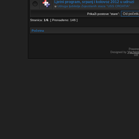
Ljetni program, srpanj i kolovoz 2012 u udruzi
u
Udruga ljubitelja Zvjezdanih staza "USS CROATIA"
Prikaži postove “stare”:
Stranica:
1
/
6
.
[ Pronađeno: 146 ]
Početna
Powere
Designed by
Vjachesl
HR 