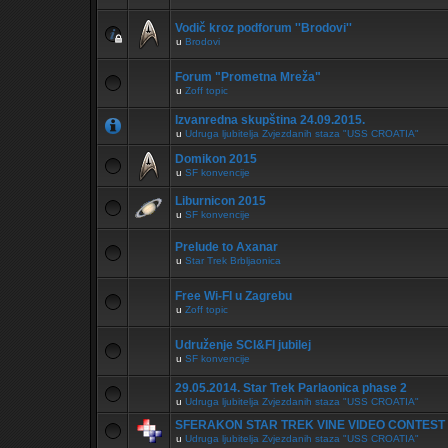
Vodič kroz podforum ''Brodovi''
u
Brodovi
Forum "Prometna Mreža"
u
Zoff topic
Izvanredna skupština 24.09.2015.
u
Udruga ljubitelja Zvjezdanih staza "USS CROATIA"
Domikon 2015
u
SF konvencije
Liburnicon 2015
u
SF konvencije
Prelude to Axanar
u
Star Trek Brbljaonica
Free Wi-FI u Zagrebu
u
Zoff topic
Udruženje SCI&FI jubilej
u
SF konvencije
29.05.2014. Star Trek Parlaonica phase 2
u
Udruga ljubitelja Zvjezdanih staza "USS CROATIA"
SFERAKON STAR TREK VINE VIDEO CONTEST
u
Udruga ljubitelja Zvjezdanih staza "USS CROATIA"