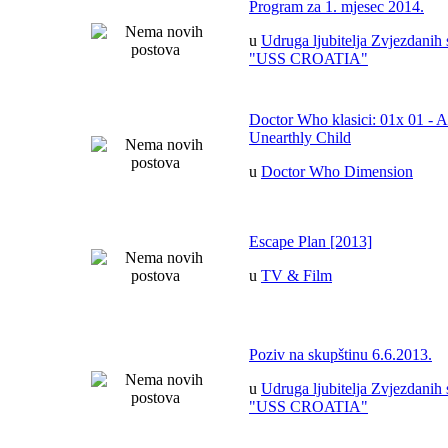
Program za 1. mjesec 2014.
u
Udruga ljubitelja Zvjezdanih 
"USS CROATIA"
Doctor Who klasici: 01x 01 - 
Unearthly Child
u
Doctor Who Dimension
Escape Plan [2013]
u
TV & Film
Poziv na skupštinu 6.6.2013.
u
Udruga ljubitelja Zvjezdanih 
"USS CROATIA"