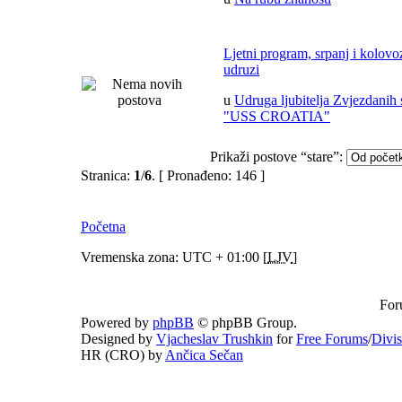
Ljetni program, srpanj i kolov
udruzi
u
Udruga ljubitelja Zvjezdanih 
"USS CROATIA"
Prikaži postove “stare”:
Stranica:
1
/
6
.
[ Pronađeno: 146 ]
Početna
Vremenska zona: UTC + 01:00 [
LJV
]
For
Powered by
phpBB
© phpBB Group.
Designed by
Vjacheslav Trushkin
for
Free Forums
/
Divi
HR (CRO) by
Ančica Sečan