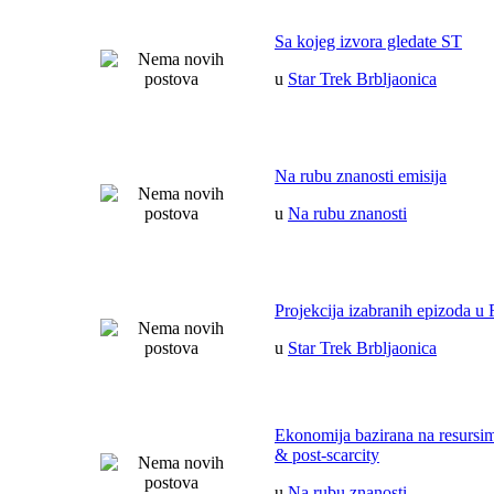
Sa kojeg izvora gledate ST
u
Star Trek Brbljaonica
Na rubu znanosti emisija
u
Na rubu znanosti
Projekcija izabranih epizoda u 
u
Star Trek Brbljaonica
Ekonomija bazirana na resurs
& post-scarcity
u
Na rubu znanosti