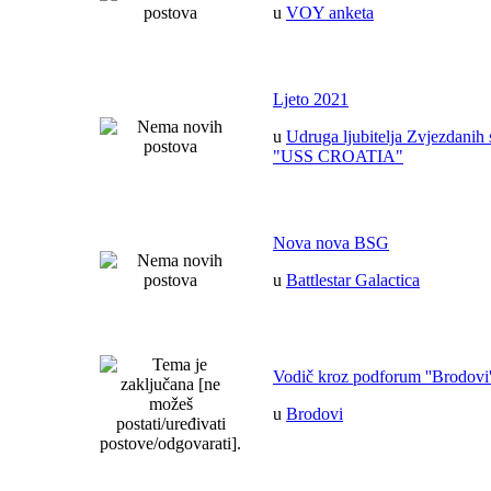
u
VOY anketa
Ljeto 2021
u
Udruga ljubitelja Zvjezdanih 
"USS CROATIA"
Nova nova BSG
u
Battlestar Galactica
Vodič kroz podforum ''Brodovi'
u
Brodovi