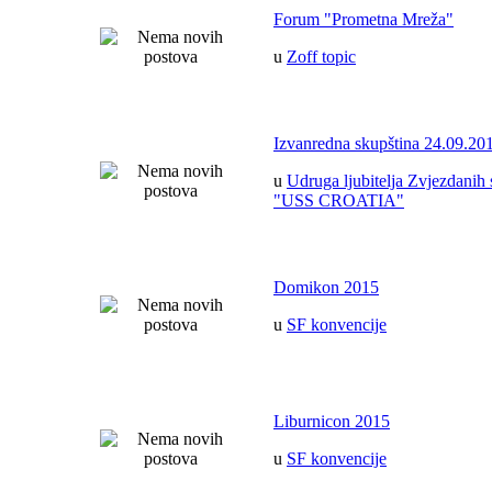
Forum "Prometna Mreža"
u
Zoff topic
Izvanredna skupština 24.09.20
u
Udruga ljubitelja Zvjezdanih 
"USS CROATIA"
Domikon 2015
u
SF konvencije
Liburnicon 2015
u
SF konvencije