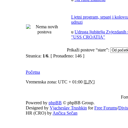
Ljetni program, srpanj i kolov
udruzi
u
Udruga ljubitelja Zvjezdanih 
"USS CROATIA"
Prikaži postove “stare”:
Stranica:
1
/
6
.
[ Pronađeno: 146 ]
Početna
Vremenska zona: UTC + 01:00 [
LJV
]
For
Powered by
phpBB
© phpBB Group.
Designed by
Vjacheslav Trushkin
for
Free Forums
/
Divi
HR (CRO) by
Ančica Sečan