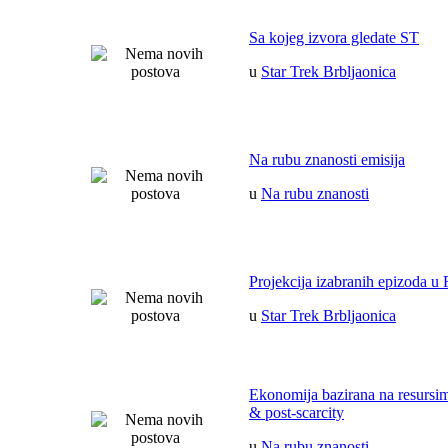
Sa kojeg izvora gledate ST
u
Star Trek Brbljaonica
Na rubu znanosti emisija
u
Na rubu znanosti
Projekcija izabranih epizoda u 
u
Star Trek Brbljaonica
Ekonomija bazirana na resurs
& post-scarcity
u
Na rubu znanosti