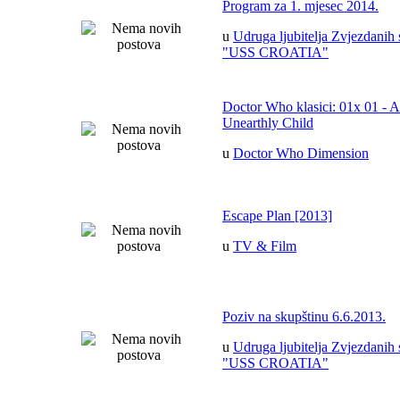
Program za 1. mjesec 2014.
u
Udruga ljubitelja Zvjezdanih 
"USS CROATIA"
Doctor Who klasici: 01x 01 - 
Unearthly Child
u
Doctor Who Dimension
Escape Plan [2013]
u
TV & Film
Poziv na skupštinu 6.6.2013.
u
Udruga ljubitelja Zvjezdanih 
"USS CROATIA"