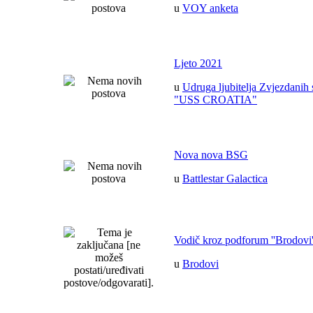
u
VOY anketa
Ljeto 2021
u
Udruga ljubitelja Zvjezdanih 
"USS CROATIA"
Nova nova BSG
u
Battlestar Galactica
Vodič kroz podforum ''Brodovi'
u
Brodovi