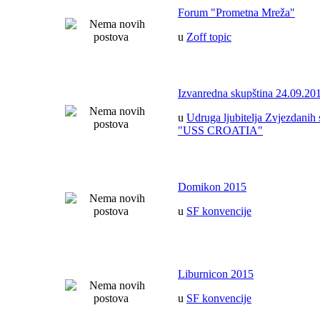
Forum "Prometna Mreža"
u
Zoff topic
Izvanredna skupština 24.09.20
u
Udruga ljubitelja Zvjezdanih 
"USS CROATIA"
Domikon 2015
u
SF konvencije
Liburnicon 2015
u
SF konvencije