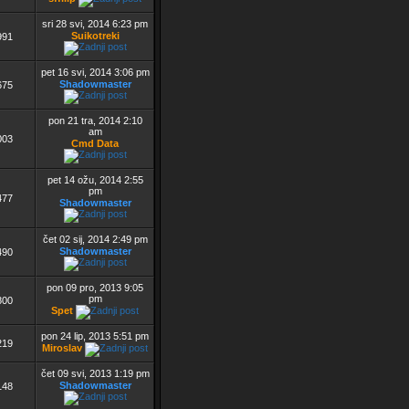
sri 28 svi, 2014 6:23 pm
Suikotreki
991
pet 16 svi, 2014 3:06 pm
Shadowmaster
675
pon 21 tra, 2014 2:10
am
003
Cmd Data
pet 14 ožu, 2014 2:55
pm
477
Shadowmaster
čet 02 sij, 2014 2:49 pm
Shadowmaster
490
pon 09 pro, 2013 9:05
pm
800
Spet
pon 24 lip, 2013 5:51 pm
219
Miroslav
čet 09 svi, 2013 1:19 pm
Shadowmaster
148