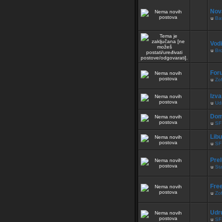
Nov
u
Bat
Vodi
u
Br
For
u
Zof
Izva
u
Ud
Dom
u
SF
Lib
u
SF
Pre
u
Sta
Free
u
Zof
Udru
u
SF