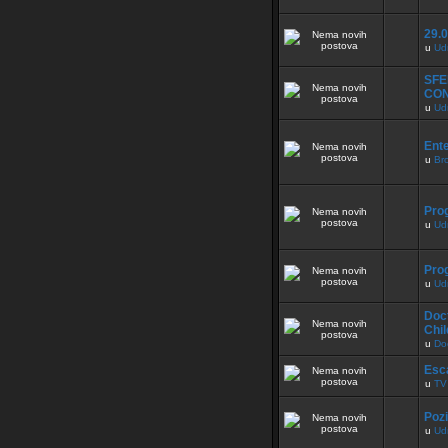
29.0
u
Ud
SFE
CO
u
Ud
Ente
u
Br
Pro
u
Ud
Pro
u
Ud
Doct
Chil
u
Do
Esc
u
TV
Pozi
u
Ud