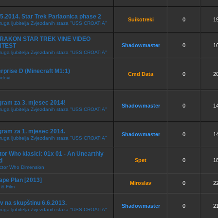
5.2014. Star Trek Parlaonica phase 2
Suikotreki
0
1
ruga ljubitelja Zvjezdanih staza "USS CROATIA"
RAKON STAR TREK VINE VIDEO
NTEST
Shadowmaster
0
1
ruga ljubitelja Zvjezdanih staza "USS CROATIA"
rprise D (Minecraft M1:1)
Cmd Data
0
2
odovi
gram za 3. mjesec 2014!
Shadowmaster
0
1
ruga ljubitelja Zvjezdanih staza "USS CROATIA"
gram za 1. mjesec 2014.
Shadowmaster
0
1
ruga ljubitelja Zvjezdanih staza "USS CROATIA"
or Who klasici: 01x 01 - An Unearthly
d
Spet
0
1
ctor Who Dimension
ape Plan [2013]
Miroslav
0
2
 & Film
v na skupštinu 6.6.2013.
Shadowmaster
0
2
ruga ljubitelja Zvjezdanih staza "USS CROATIA"