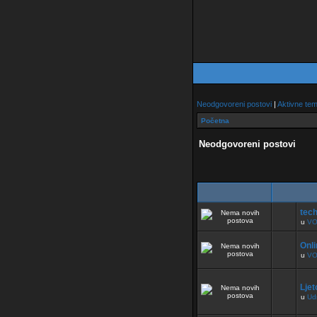
Neodgovoreni postovi
|
Aktivne te
Početna
Neodgovoreni postovi
tech
u
VO
Onli
u
VO
Ljet
u
Ud