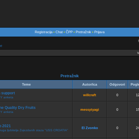
Registracija
•
Chat
•
ČPP
•
Pretražnik
•
Prijava
me
V
Pretražnik
Teme
Autor/ica
Odgovori
Pogl
 support
willcraft
0
1
Y anketa
ne Quality Dry Fruits
messytyagi
0
1
Y anketa
o 2021
El Zvonko
0
2
ruga ljubitelja Zvjezdanih staza "USS CROATIA"