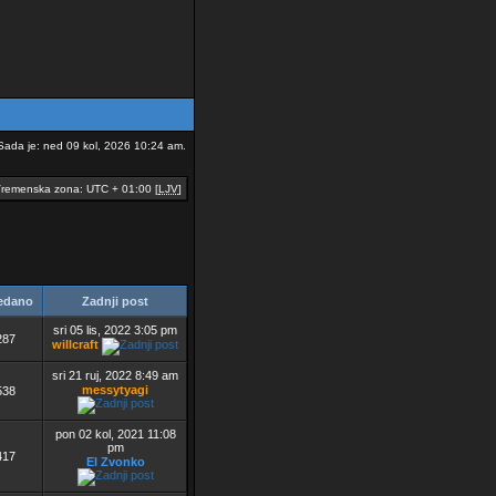
Sada je: ned 09 kol, 2026 10:24 am.
remenska zona: UTC + 01:00 [
LJV
]
edano
Zadnji post
sri 05 lis, 2022 3:05 pm
287
willcraft
sri 21 ruj, 2022 8:49 am
messytyagi
538
pon 02 kol, 2021 11:08
pm
417
El Zvonko