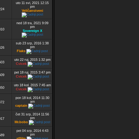
uto 11 svi, 2021 12:15
pm
224
Veličanstveni
ned 18 tra, 2021 9:09
pm
810
Sovereign X
sub 23 srp, 2016 1:38
pm
426
Flaks
uto 22 ruj, 2015 1:32 pm
603
Cvicek
pet 18 ruj, 2015 3:47 pm
609
Cvicek
uto 18 kol, 2015 7:45 am
450
Cvicek
pon 18 kol, 2014 11:30
am
472
captain
čet 31 srp, 2014 11:56
pm
917
Mr.bobo
pet 04 srp, 2014 4:43
pm
589
sffilip