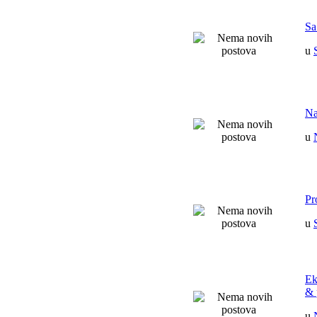
Sa
u
Na
u
Pr
u
Ek
& 
u