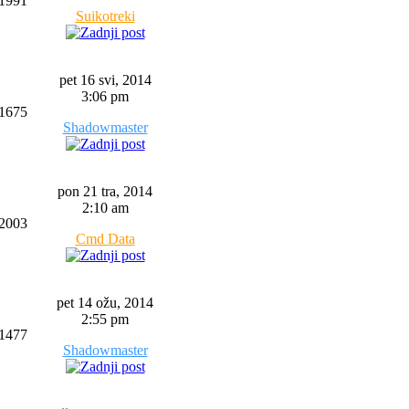
1991
Suikotreki
pet 16 svi, 2014
3:06 pm
1675
Shadowmaster
pon 21 tra, 2014
2:10 am
2003
Cmd Data
pet 14 ožu, 2014
2:55 pm
1477
Shadowmaster