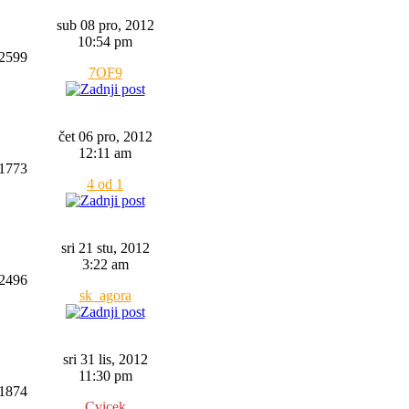
sub 08 pro, 2012
10:54 pm
2599
7OF9
čet 06 pro, 2012
12:11 am
1773
4 od 1
sri 21 stu, 2012
3:22 am
2496
sk_agora
sri 31 lis, 2012
11:30 pm
1874
Cvicek