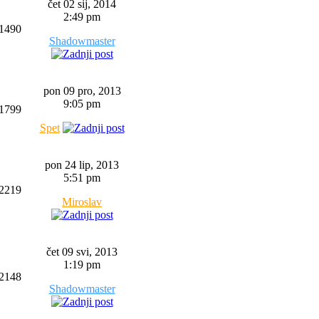
čet 02 sij, 2014
2:49 pm
1490
Shadowmaster
pon 09 pro, 2013
9:05 pm
1799
Spet
pon 24 lip, 2013
5:51 pm
2219
Miroslav
čet 09 svi, 2013
1:19 pm
2148
Shadowmaster