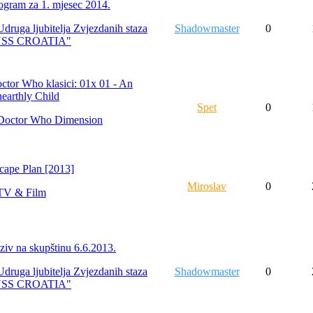
ogram za 1. mjesec 2014.
Udruga ljubitelja Zvjezdanih staza
Shadowmaster
0
USS CROATIA"
ctor Who klasici: 01x 01 - An
earthly Child
Spet
0
Doctor Who Dimension
cape Plan [2013]
Miroslav
0
TV & Film
ziv na skupštinu 6.6.2013.
Udruga ljubitelja Zvjezdanih staza
Shadowmaster
0
USS CROATIA"