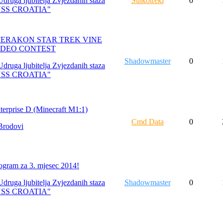
Udruga ljubitelja Zvjezdanih staza
Suikotreki
0
USS CROATIA"
FERAKON STAR TREK VINE
IDEO CONTEST
Shadowmaster
0
Udruga ljubitelja Zvjezdanih staza
USS CROATIA"
terprise D (Minecraft M1:1)
Cmd Data
0
Brodovi
ogram za 3. mjesec 2014!
Udruga ljubitelja Zvjezdanih staza
Shadowmaster
0
USS CROATIA"