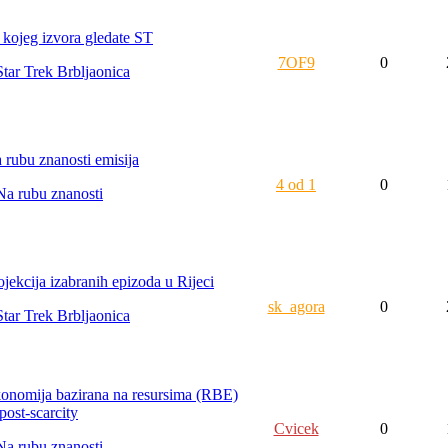
 kojeg izvora gledate ST
7OF9
0
Star Trek Brbljaonica
 rubu znanosti emisija
4 od 1
0
Na rubu znanosti
ojekcija izabranih epizoda u Rijeci
sk_agora
0
Star Trek Brbljaonica
onomija bazirana na resursima (RBE)
post-scarcity
Cvicek
0
Na rubu znanosti