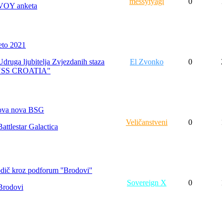
messytyagi
0
VOY anketa
eto 2021
Udruga ljubitelja Zvjezdanih staza
El Zvonko
0
USS CROATIA"
va nova BSG
Veličanstveni
0
Battlestar Galactica
dič kroz podforum ''Brodovi''
Sovereign X
0
Brodovi