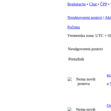
Registracija
•
Chat
•
ČPP
•
Neodgovoreni postovi
|
Akt
Početna
Vremenska zona: UTC + 01
Neodgovoreni postovi
Pretražnik
te
u
On