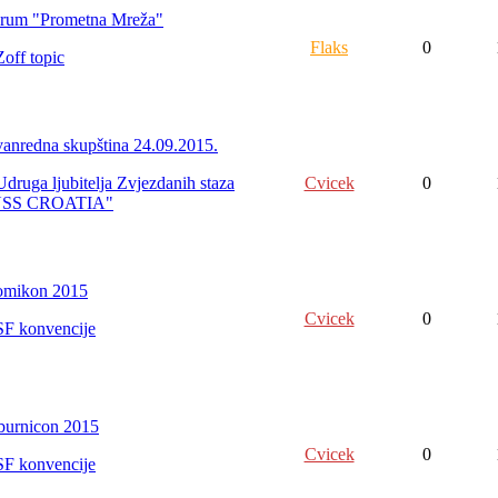
rum "Prometna Mreža"
Flaks
0
Zoff topic
vanredna skupština 24.09.2015.
Udruga ljubitelja Zvjezdanih staza
Cvicek
0
USS CROATIA"
mikon 2015
Cvicek
0
SF konvencije
burnicon 2015
Cvicek
0
SF konvencije