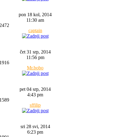
pon 18 kol, 2014
11:30 am
2472
captain
čet 31 srp, 2014
11:56 pm
1916
Mr.bobo
pet 04 srp, 2014
4:43 pm
1589
sffilip
sri 28 svi, 2014
6:23 pm