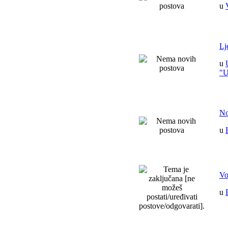
u
Lj
u
"
No
u
Vo
u