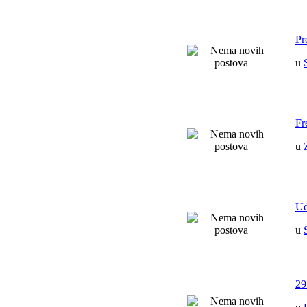
Pr
u
Fr
u
Ud
u
29