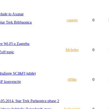
elude to Axanar
captain
0
Star Trek Brbljaonica
ee Wi-FI u Zagrebu
Mr.bobo
0
Zoff topic
ruženje SCI&FI jubilej
sffilip
0
SF konvencije
.05.2014. Star Trek Parlaonica phase 2