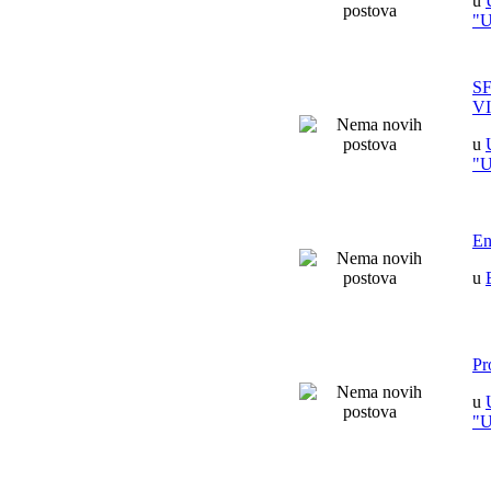
u
"
S
V
u
"
En
u
Pr
u
"