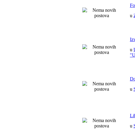
Fo
u
Iz
u
"
Do
u
Li
u