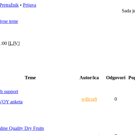
Pretražnik
•
Prijava
Sada j
ivne teme
:00 [
LJV
]
Teme
Autor/ica
Odgovori
Po
ch support
willcraft
0
VOY anketa
line Quality Dry Fruits