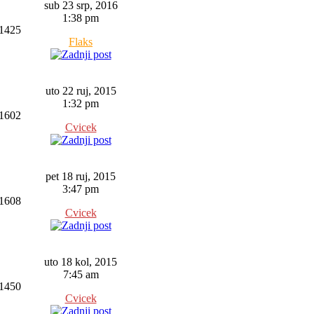
sub 23 srp, 2016
1:38 pm
1425
Flaks
uto 22 ruj, 2015
1:32 pm
1602
Cvicek
pet 18 ruj, 2015
3:47 pm
1608
Cvicek
uto 18 kol, 2015
7:45 am
1450
Cvicek