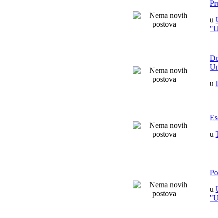
Pr
u
"
Do
Un
u
Es
u
Po
u
"