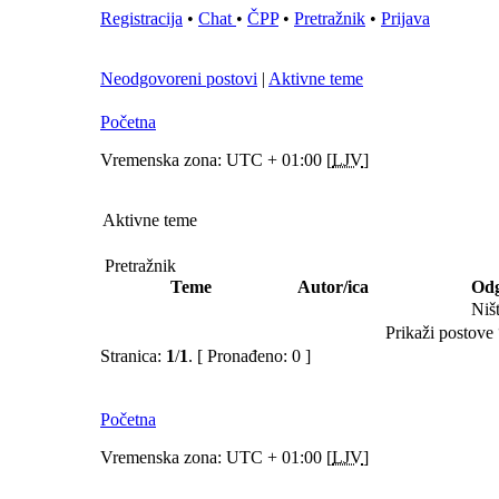
Registracija
•
Chat
•
ČPP
•
Pretražnik
•
Prijava
Neodgovoreni postovi
|
Aktivne teme
Početna
Vremenska zona: UTC + 01:00 [
LJV
]
Aktivne teme
Pretražnik
Teme
Autor/ica
Odg
Niš
Prikaži postove 
Stranica:
1
/
1
.
[ Pronađeno: 0 ]
Početna
Vremenska zona: UTC + 01:00 [
LJV
]