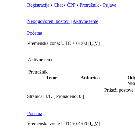
Registracija
•
Chat
•
ČPP
•
Pretražnik
•
Prijava
Neodgovoreni postovi
|
Aktivne teme
Početna
Vremenska zona: UTC + 01:00 [
LJV
]
Aktivne teme
Pretražnik
Teme
Autor/ica
Odg
Niš
Prikaži postove 
Stranica:
1
/
1
.
[ Pronađeno: 0 ]
Početna
Vremenska zona: UTC + 01:00 [
LJV
]