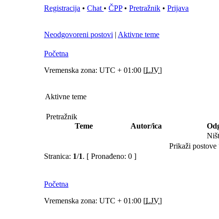
Registracija
•
Chat
•
ČPP
•
Pretražnik
•
Prijava
Neodgovoreni postovi
|
Aktivne teme
Početna
Vremenska zona: UTC + 01:00 [
LJV
]
Aktivne teme
Pretražnik
Teme
Autor/ica
Odg
Niš
Prikaži postove 
Stranica:
1
/
1
.
[ Pronađeno: 0 ]
Početna
Vremenska zona: UTC + 01:00 [
LJV
]