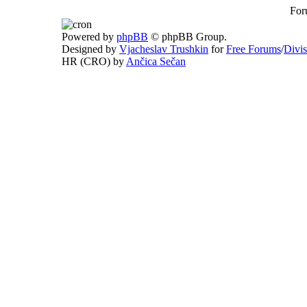
For
Powered by
phpBB
© phpBB Group.
Designed by
Vjacheslav Trushkin
for
Free Forums
/
Divi
HR (CRO) by
Ančica Sečan