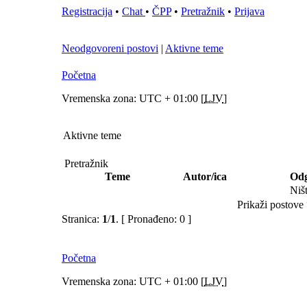
Registracija
•
Chat
•
ČPP
•
Pretražnik
•
Prijava
Neodgovoreni postovi
|
Aktivne teme
Početna
Vremenska zona: UTC + 01:00 [
LJV
]
Aktivne teme
Pretražnik
Teme
Autor/ica
Odg
Niš
Prikaži postove 
Stranica:
1
/
1
.
[ Pronađeno: 0 ]
Početna
Vremenska zona: UTC + 01:00 [
LJV
]