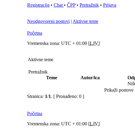
Registracija
•
Chat
•
ČPP
•
Pretražnik
•
Prijava
Neodgovoreni postovi
|
Aktivne teme
Početna
Vremenska zona: UTC + 01:00 [
LJV
]
Aktivne teme
Pretražnik
Teme
Autor/ica
Odg
Niš
Prikaži postove 
Stranica:
1
/
1
.
[ Pronađeno: 0 ]
Početna
Vremenska zona: UTC + 01:00 [
LJV
]