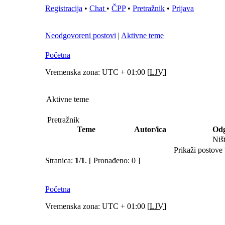
Registracija
•
Chat
•
ČPP
•
Pretražnik
•
Prijava
Neodgovoreni postovi
|
Aktivne teme
Početna
Vremenska zona: UTC + 01:00 [
LJV
]
Aktivne teme
Pretražnik
Teme
Autor/ica
Odg
Niš
Prikaži postove 
Stranica:
1
/
1
.
[ Pronađeno: 0 ]
Početna
Vremenska zona: UTC + 01:00 [
LJV
]