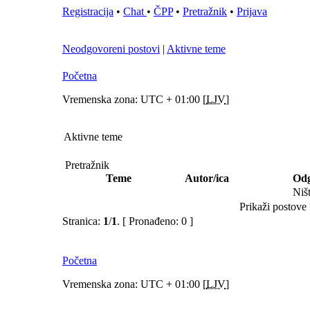
Registracija
•
Chat
•
ČPP
•
Pretražnik
•
Prijava
Neodgovoreni postovi
|
Aktivne teme
Početna
Vremenska zona: UTC + 01:00 [
LJV
]
Aktivne teme
Pretražnik
Teme
Autor/ica
Odg
Niš
Prikaži postove 
Stranica:
1
/
1
.
[ Pronađeno: 0 ]
Početna
Vremenska zona: UTC + 01:00 [
LJV
]