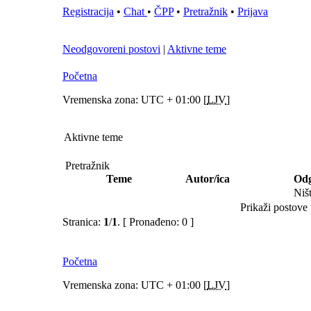
Registracija
•
Chat
•
ČPP
•
Pretražnik
•
Prijava
Neodgovoreni postovi
|
Aktivne teme
Početna
Vremenska zona: UTC + 01:00 [
LJV
]
Aktivne teme
Pretražnik
Teme
Autor/ica
Odg
Niš
Prikaži postove 
Stranica:
1
/
1
.
[ Pronađeno: 0 ]
Početna
Vremenska zona: UTC + 01:00 [
LJV
]