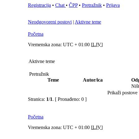
Registracija
•
Chat
•
ČPP
•
Pretražnik
•
Prijava
Neodgovoreni postovi
|
Aktivne teme
Početna
Vremenska zona: UTC + 01:00 [
LJV
]
Aktivne teme
Pretražnik
Teme
Autor/ica
Odg
Niš
Prikaži postove 
Stranica:
1
/
1
.
[ Pronađeno: 0 ]
Početna
Vremenska zona: UTC + 01:00 [
LJV
]