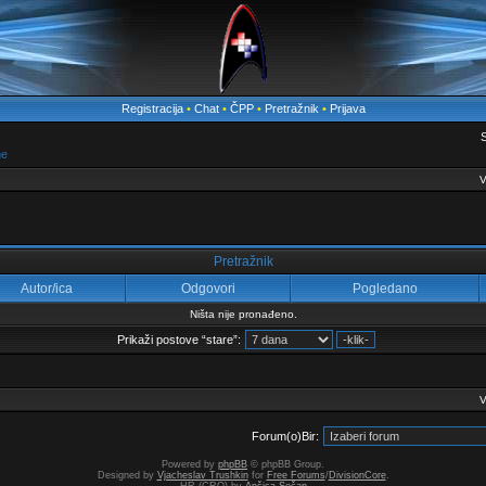
Registracija
•
Chat
•
ČPP
•
Pretražnik
•
Prijava
S
me
V
Pretražnik
Autor/ica
Odgovori
Pogledano
Ništa nije pronađeno.
Prikaži postove “stare”:
V
Forum(o)Bir:
Powered by
phpBB
© phpBB Group.
Designed by
Vjacheslav Trushkin
for
Free Forums
/
DivisionCore
.