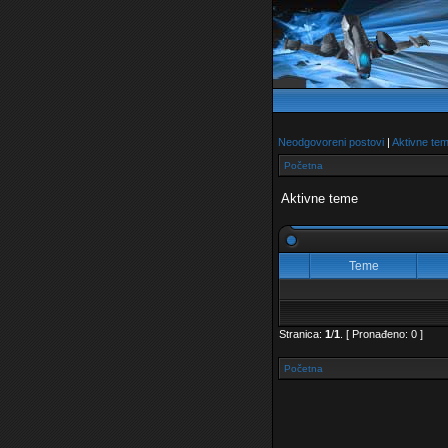
Neodgovoreni postovi
|
Aktivne te
Početna
Aktivne teme
Teme
Stranica:
1
/
1
.
[ Pronađeno: 0 ]
Početna