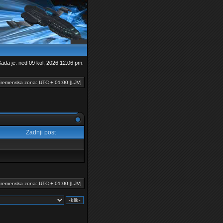
ada je: ned 09 kol, 2026 12:06 pm.
remenska zona: UTC + 01:00 [
LJV
]
Zadnji post
remenska zona: UTC + 01:00 [
LJV
]