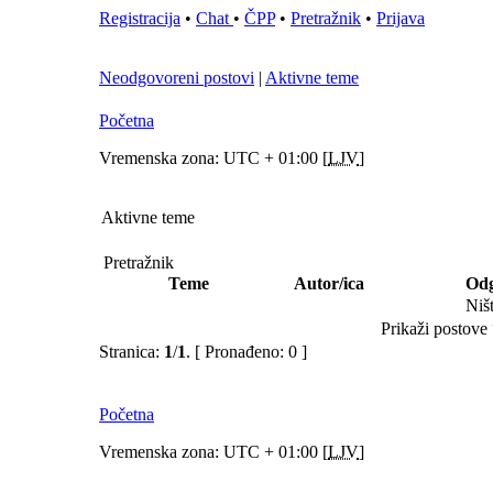
Registracija
•
Chat
•
ČPP
•
Pretražnik
•
Prijava
Neodgovoreni postovi
|
Aktivne teme
Početna
Vremenska zona: UTC + 01:00 [
LJV
]
Aktivne teme
Pretražnik
Teme
Autor/ica
Odg
Niš
Prikaži postove 
Stranica:
1
/
1
.
[ Pronađeno: 0 ]
Početna
Vremenska zona: UTC + 01:00 [
LJV
]