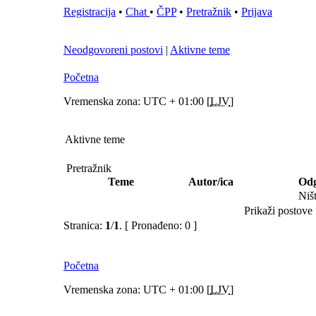
Registracija
•
Chat
•
ČPP
•
Pretražnik
•
Prijava
Neodgovoreni postovi
|
Aktivne teme
Početna
Vremenska zona: UTC + 01:00 [
LJV
]
Aktivne teme
Pretražnik
Teme
Autor/ica
Odg
Niš
Prikaži postove 
Stranica:
1
/
1
.
[ Pronađeno: 0 ]
Početna
Vremenska zona: UTC + 01:00 [
LJV
]