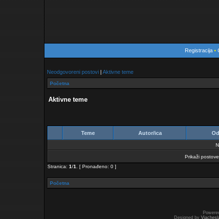
Registracija
•
Neodgovoreni postovi
|
Aktivne teme
Početna
Aktivne teme
Teme
Autor/ica
Od
N
Prikaži postove 
Stranica:
1
/
1
.
[ Pronađeno: 0 ]
Početna
Powere
Designed by
Vjachesl