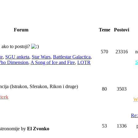
Forum
Teme
Postovi
. ako to postoji?
570
23316
n
te
,
SGU anketa
,
Star Wars
,
Battlestar Galactica
,
S
Who Dimension
,
A Song of Ice and Fire
,
LOTR
ncija (Istrakon, Sferakon, Rikon i druge)
80
3503
icek
We
Re:
53
1336
astronomije by
El Zvonko