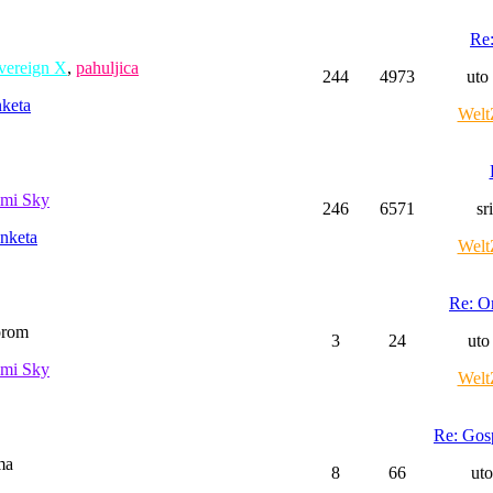
Re:
vereign X
,
pahuljica
244
4973
uto
keta
Welt
mi Sky
246
6571
sr
nketa
Welt
Re: Or
orom
3
24
uto
mi Sky
Welt
Re: Gos
ma
8
66
uto