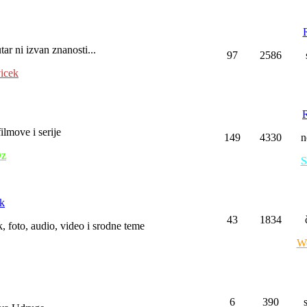
R
tar ni izvan znanosti...
97
2586
icek
ilmove i serije
149
4330
n
z
S
ak
43
1834
 foto, audio, video i srodne teme
We
6
390