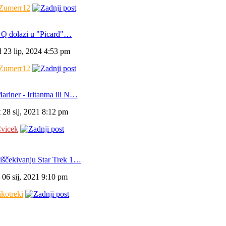
Zumerr12
 Q dolazi u "Picard"…
 23 lip, 2024 4:53 pm
Zumerr12
ariner - Iritantna ili N…
t 28 sij, 2021 8:12 pm
vicek
iščekivanju Star Trek 1…
i 06 sij, 2021 9:10 pm
ikotreki