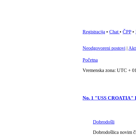
Registracija
•
Chat
•
ČPP
•
Neodgovoreni postovi
|
Akt
Početna
Vremenska zona: UTC + 01
No. 1 "USS CROATIA
Dobrodošli
Dobrodošlica novim čla