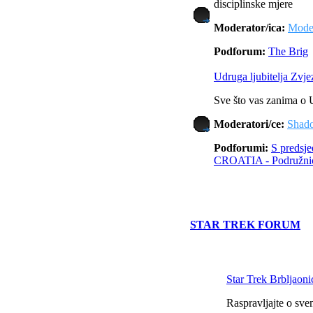
disciplinske mjere
Moderator/ica:
Moder
Podforum:
The Brig
Udruga ljubitelja Zv
Sve što vas zanima o
Moderatori/ce:
Shad
Podforumi:
S predsj
CROATIA - Podružni
STAR TREK FORUM
Star Trek Brbljaoni
Raspravljajte o sve