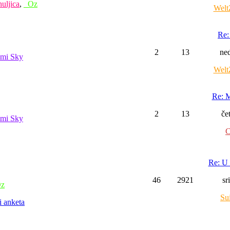
uljica
,
_Oz
Welt
Re:
2
13
ned
mi Sky
Welt
Re: M
2
13
če
mi Sky
C
Re: U 
46
2921
sr
z
Su
i anketa