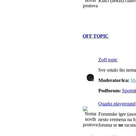
Kutci (nekih) član
OFF TOPIC
Zoff topic
Sve ostalo što nema
Moderator/ica:
Mo
Podforum:
Sports
Quarks playground
Forumske igre (asoci
nesto vremena na f
foruma se
ne
racuna