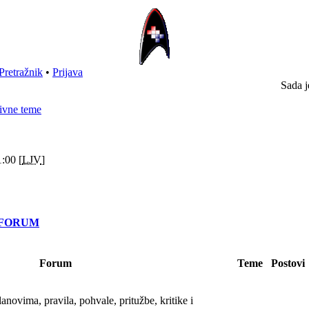
Pretražnik
•
Prijava
Sada j
ivne teme
:00 [
LJV
]
" FORUM
Forum
Teme
Postovi
novima, pravila, pohvale, pritužbe, kritike i