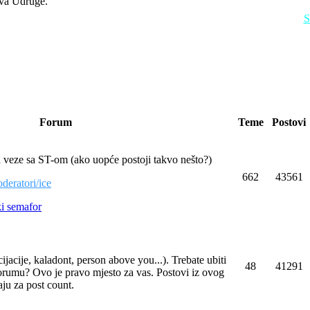
ova Udruge.
S
Forum
Teme
Postovi
 veze sa ST-om (ako uopće postoji takvo nešto?)
662
43561
deratori/ice
ki semafor
jacije, kaladont, person above you...). Trebate ubiti
48
41291
orumu? Ovo je pravo mjesto za vas. Postovi iz ovog
ju za post count.