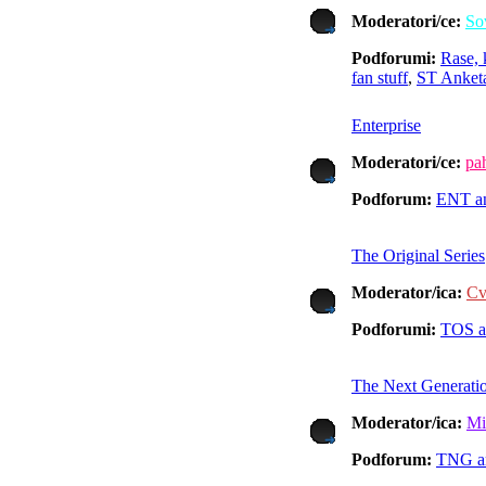
Moderatori/ce:
So
Podforumi:
Rase, k
fan stuff
,
ST Anketa
Enterprise
Moderatori/ce:
pah
Podforum:
ENT a
The Original Series
Moderator/ica:
Cv
Podforumi:
TOS a
The Next Generati
Moderator/ica:
Mi
Podforum:
TNG a