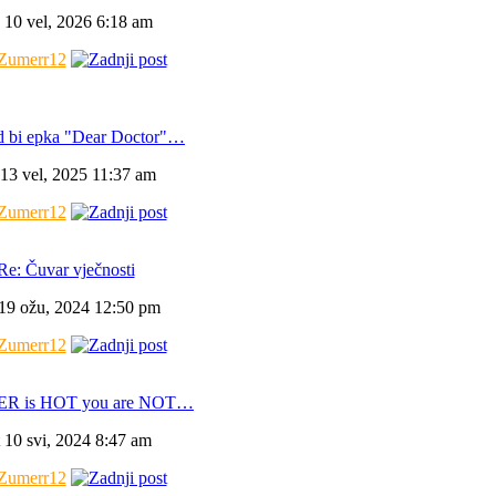
 10 vel, 2026 6:18 am
Zumerr12
d bi epka "Dear Doctor"…
 13 vel, 2025 11:37 am
Zumerr12
Re: Čuvar vječnosti
 19 ožu, 2024 12:50 pm
Zumerr12
ER is HOT you are NOT…
t 10 svi, 2024 8:47 am
Zumerr12