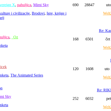
vereign X
,
pahuljica
,
Mimi Sky
690
28847
uto
ulture i civilizacije
,
Brodovi
,
Igre, knjige i
Welt
rij
Re: Ka
uljica
,
_Oz
168
6501
čet
nketa
Welt
icek
120
1608
uto
nketa
,
The Animated Series
Welt
on
Re: RIK
mi Sky
252
6032
pe
nketa
Welt