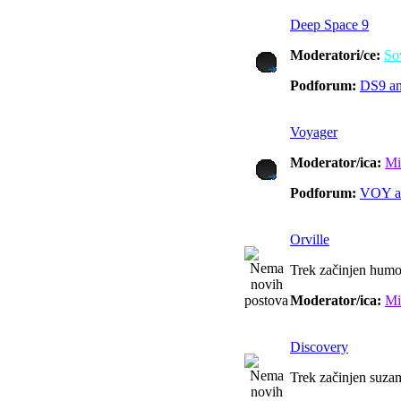
Deep Space 9
Moderatori/ce:
So
Podforum:
DS9 an
Voyager
Moderator/ica:
Mi
Podforum:
VOY a
Orville
Trek začinjen hum
Moderator/ica:
Mi
Discovery
Trek začinjen suza