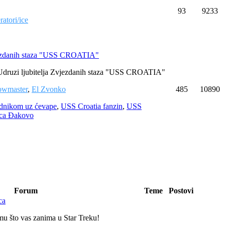
93
9233
atori/ice
jezdanih staza "USS CROATIA"
 Udruzi ljubitelja Zvjezdanih staza "USS CROATIA"
owmaster
,
El Zvonko
485
10890
ednikom uz ćevape
,
USS Croatia fanzin
,
USS
ca Đakovo
Forum
Teme
Postovi
ca
mu što vas zanima u Star Treku!