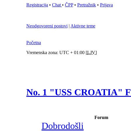
Registracija
•
Chat
•
ČPP
•
Pretražnik
•
Prijava
Neodgovoreni postovi
|
Aktivne teme
Početna
Vremenska zona: UTC + 01:00 [
LJV
]
No. 1 "USS CROATIA"
Forum
Dobrodošli