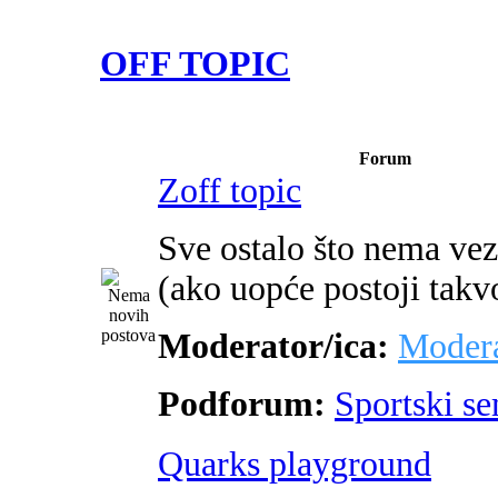
OFF TOPIC
Forum
Zoff topic
Sve ostalo što nema ve
(ako uopće postoji takv
Moderator/ica:
Modera
Podforum:
Sportski s
Quarks playground