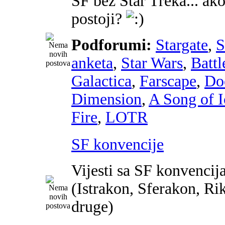
SF bez Star Treka... ako
postoji?
Podforumi:
Stargate
,
anketa
,
Star Wars
,
Battl
Galactica
,
Farscape
,
Do
Dimension
,
A Song of I
Fire
,
LOTR
SF konvencije
Vijesti sa SF konvencij
(Istrakon, Sferakon, Ri
druge)