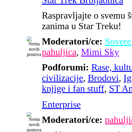
Star Trek Brbljaonica
Raspravljajte o svemu š
zanima u Star Treku!
Moderatori/ce:
Sovere
pahuljica
,
Mimi Sky
Podforumi:
Rase, kultu
civilizacije
,
Brodovi
,
Ig
knjige i fan stuff
,
ST An
Enterprise
Moderatori/ce:
pahulji