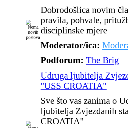
Dobrodošlica novim čl
pravila, pohvale, pritužb
disciplinske mjere
Moderator/ica:
Modera
Podforum:
The Brig
Udruga ljubitelja Zvjez
"USS CROATIA"
Sve što vas zanima o U
ljubitelja Zvjezdanih s
CROATIA"