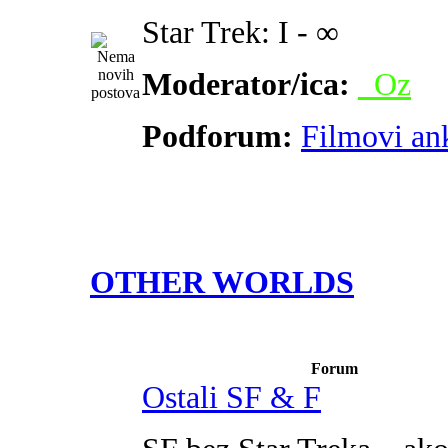
Star Trek: I - ∞
Moderator/ica:
_Oz
Podforum:
Filmovi an
OTHER WORLDS
Forum
Ostali SF & F