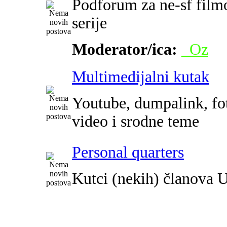
Podforum za ne-sf film
serije
Moderator/ica:
_Oz
Multimedijalni kutak
Youtube, dumpalink, fot
video i srodne teme
Personal quarters
Kutci (nekih) članova 