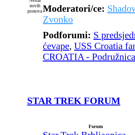
Moderatori/ce:
Shado
Zvonko
Podforumi:
S predsje
ćevape
,
USS Croatia fa
CROATIA - Podružnic
STAR TREK FORUM
Forum