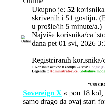
Online
Ukupno je:
52
korisnika/
skrivenih i 51 gostiju. 
u prošle/ih 5 minute/a.)
Najviše korisnika/ca ist
dana pet 01 svi, 2026 3
Registriranih korisnika/
1
Korisnika aktivno u zadnjih 24 sata:
Google [B
Legenda ::
Administratori/ce
,
Globalni/e mode
"USS CR
Sovereign X
« pon 18 kol
samo drago da ovaj stari fo