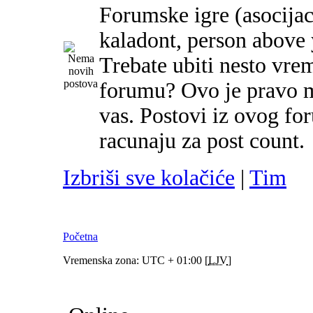
Forumske igre (asocijac
kaladont, person above y
Trebate ubiti nesto vre
forumu? Ovo je pravo m
vas. Postovi iz ovog f
racunaju za post count.
Izbriši sve kolačiće
|
Tim
Početna
Vremenska zona: UTC + 01:00 [
LJV
]