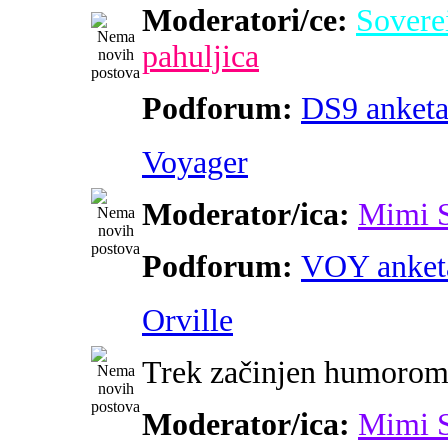
Moderatori/ce:
Sovere
pahuljica
Podforum:
DS9 anket
Voyager
Moderator/ica:
Mimi 
Podforum:
VOY anket
Orville
Trek začinjen humoro
Moderator/ica:
Mimi 