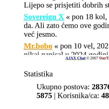
Lijepo se prisjetiti dobrih 
Sovereign X
« pon 18 kol
da. Ali zato ćemo ove godi
već jesmo.
Mr.bobo
« pon 10 vel, 2
nikaj napisal u 2024 godini
AJAX Chat
© 2007
StarT
Sovereign X
« uto 16 svi
Statistika
SOA ili PIPA.
El Zvonko
Ukupno postova:
« uto 16 svi, 
2837
prate tajne službe sekcije 32
5875
| Korisnika/ca:
48
Mr.bobo
« sub 13 svi, 20