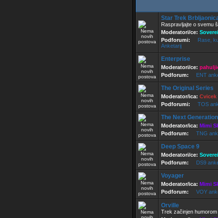
Star Trek Brbljaonic
Raspravljajte o svemu š
Moderatori/ce:
Sovere
Podforumi:
Rase, kul
Anketarij
Enterprise
Moderatori/ce:
pahulji
Podforum:
ENT ank
The Original Series
Moderator/ica:
Cvicek
Podforumi:
TOS ank
The Next Generation
Moderator/ica:
Mimi S
Podforum:
TNG ank
Deep Space 9
Moderatori/ce:
Sovere
Podforum:
DS9 ank
Voyager
Moderator/ica:
Mimi S
Podforum:
VOY ank
Orville
Trek začinjen humorom