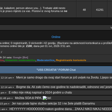
je, kaladont, person above you...). Trebate ubiti nesto
48
41291
 je pravo mjesto za vas. Postovi iz ovog foruma se
ne
V
Online
 online; 0 registriranih, 0 skrivenih i 42 gostiju. (Bazirano na aktivnosti korisnika/ca u prošle/
remeno online bilo je:
2180
, dana pet 01 svi, 2026 3:51 am.
 /
jih 24 sata:
Google [Bot]
i/ce
,
Globalni/e moderatori/ce
,
Moderatori/ice
,
Registrirani/e korisnici/e
"USS CROATIA" FORUM Chat
Meni je samo drago da ovaj stari forum je još uvijek na životu. Lijepo se 
25 12:14 am »
Bogme da. Ali zato ćemo ove godine to nadoknaditi, odnosno već jesm
25 12:14 am »
E nitko nije nikaj napisal u 2024 godini u chatu
44 pm »
Možda SOA ili PIPA.
3 11:46 pm »
Jer nas prate tajne službe sekcije 32 i ne žele platiti članarinu
11:15 pm »
HEYYYYYY HOOOOOOO nakon godine dana... ZAKAJ NIKO NIKAJ NEEEE
:11 am »