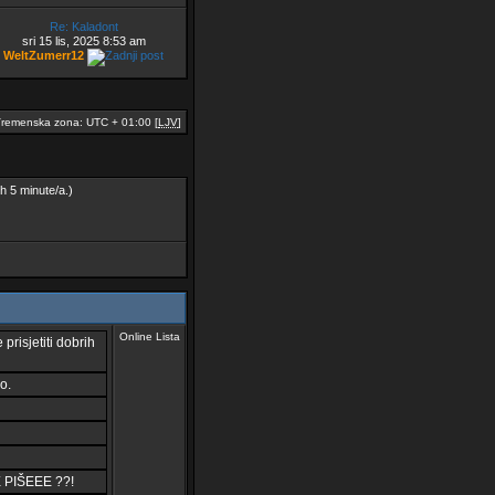
Re: Kaladont
sri 15 lis, 2025 8:53 am
WeltZumerr12
remenska zona: UTC + 01:00 [
LJV
]
ih 5 minute/a.)
Online Lista
prisjetiti dobrih
o.
 PIŠEEE ??!