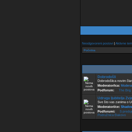
Neodgovoreni postovi
|
Aktivne te
Početna
Dobrodošli
Dobrodošlica novim člano
Moderator/ica:
Moderat
Podforum:
The Brig
Udruga ljubitelja Z
Sve što vas zanima o Ud
Moderatori/ce:
Shado
Podforumi:
S preds
Podružnica Đakovo