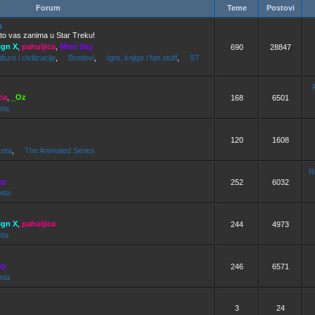
Forum
Teme
Postovi
a
to vas zanima u Star Treku!
ign X
,
pahuljica
,
Mimi Sky
690
28847
ture i civilizacije
,
Brodovi
,
Igre, knjige i fan stuff
,
ST
ca
,
_Oz
168
6501
eta
120
1608
eta
,
The Animated Series
R
ky
252
6032
eta
ign X
,
pahuljica
244
4973
eta
ky
246
6571
eta
3
24