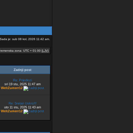
Sada je: sub 08 kol, 2026 11:42 am.
remenska zona: UTC + 01:00 [
LJV
]
Zadnji post
Re: Prijedlozi
sri 19 stu, 2025 11:47 am
WeltZumerr12
Re: Sretan Uskrs!!!
uto 11 stu, 2025 11:43 am
WeltZumerr12