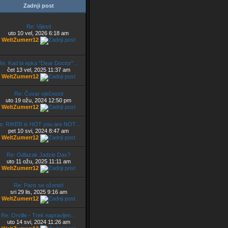
Zadnji post
Re: Vijesti
uto 10 vel, 2026 6:18 am
WeltZumerr12
Re: Kad bi epka "Dear Doctor"…
čet 13 vel, 2025 11:37 am
WeltZumerr12
Re: Čuvar vječnosti
uto 19 ožu, 2024 12:50 pm
WeltZumerr12
e: RIKER is HOT you are NOT…
pet 10 svi, 2024 8:47 am
WeltZumerr12
Re: Odlazak Jadzie Dax?
uto 11 ožu, 2025 11:11 am
WeltZumerr12
Re: Paris se oženio!
sri 29 lis, 2025 9:16 am
WeltZumerr12
Re: Orville - Trek napravljen…
uto 14 svi, 2024 11:26 am