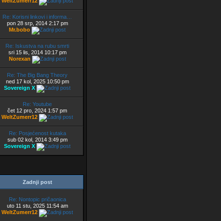
WeltZumerr12
Re: Korisni linkovi i informa…
pon 28 srp, 2014 2:17 pm
Mr.bobo
Re: Iskustva na rubu smrti
sri 15 lis, 2014 10:17 pm
Norexan
Re: The Big Bang Theory
ned 17 kol, 2025 10:50 pm
Sovereign X
Re: Youtube
čet 12 pro, 2024 1:57 pm
WeltZumerr12
Re: Posjećenost kutaka
sub 02 kol, 2014 3:49 pm
Sovereign X
Zadnji post
Re: Nontopic pričaonica
uto 11 stu, 2025 11:54 am
WeltZumerr12