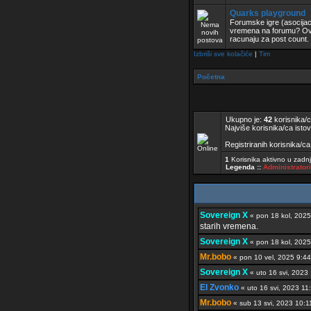
Quarks playground
Forumske igre (asocijaci
vremena na forumu? Ovo
racunaju za post count.
Izbriši sve kolačiće
|
Tim
Početna
Ukupno je:
42
korisnika/ca
Najviše korisnika/ca istov
Registriranih korisnika/ca:
1
Korisnika aktivno u zadn
Legenda ::
Administrator
Sovereign X
« pon 18 kol, 20
starih vremena.
Sovereign X
« pon 18 kol, 20
Mr.bobo
« pon 10 vel, 2025 9:
Sovereign X
« uto 16 svi, 202
El Zvonko
« uto 16 svi, 2023 
Mr.bobo
« sub 13 svi, 2023 10