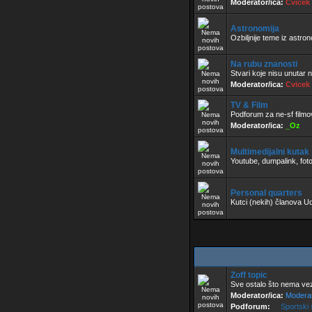
Moderator/ica:
Cvicek
Astronomija
Ozbiljnije teme iz astro
Na rubu znanosti
Stvari koje nisu unutar n
Moderator/ica:
Cvicek
TV & Film
Podforum za ne-sf filmov
Moderator/ica:
_Oz
Multimedijalni kutak
Youtube, dumpalink, foto
Personal quarters
Kutci (nekih) članova U
Zoff topic
Sve ostalo što nema ve
Moderator/ica:
Moderat
Podforum:
Sportski