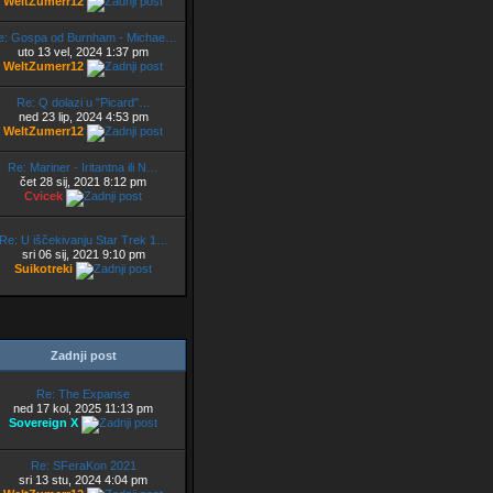
WeltZumerr12
e: Gospa od Burnham - Michae…
uto 13 vel, 2024 1:37 pm
WeltZumerr12
Re: Q dolazi u "Picard"…
ned 23 lip, 2024 4:53 pm
WeltZumerr12
Re: Mariner - Iritantna ili N…
čet 28 sij, 2021 8:12 pm
Cvicek
Re: U iščekivanju Star Trek 1…
sri 06 sij, 2021 9:10 pm
Suikotreki
Zadnji post
Re: The Expanse
ned 17 kol, 2025 11:13 pm
Sovereign X
Re: SFeraKon 2021
sri 13 stu, 2024 4:04 pm