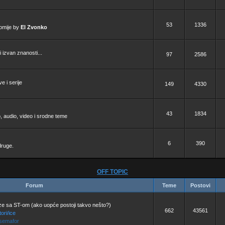
53
1336
nomije by
El Zvonko
i izvan znanosti...
97
2586
e i serije
149
4330
43
1834
, audio, video i srodne teme
6
390
druge.
OFF TOPIC
Forum
Teme
Postovi
ze sa ST-om (ako uopće postoji takvo nešto?)
662
43561
ori/ice
 semafor