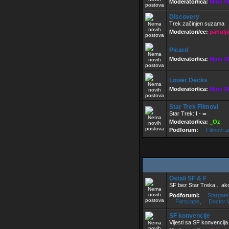
Moderator/ica:
Mimi S
Discovery
Trek začinjen suzama
Moderatori/ce:
pahulji
Picard
Moderator/ica:
Mimi S
Lower Decks
Moderator/ica:
Mimi S
Star Trek Filmovi
Star Trek: I - ∞
Moderator/ica:
_Oz
Podforum:
Filmovi a
Ostali SF & F
SF bez Star Treka... ako
Podforumi:
Stargate
Farscape
,
Doctor 
SF konvencije
Vijesti sa SF konvencija