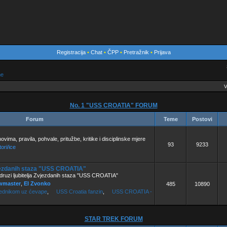
Registracija
•
Chat
•
ČPP
•
Pretražnik
•
Prijava
me
V
No. 1 "USS CROATIA" FORUM
Forum
Teme
Postovi
vima, pravila, pohvale, pritužbe, kritike i disciplinske mjere
93
9233
ori/ice
vjezdanih staza "USS CROATIA"
ruzi ljubitelja Zvjezdanih staza "USS CROATIA"
wmaster
,
El Zvonko
485
10890
jednikom uz ćevape
,
USS Croatia fanzin
,
USS CROATIA -
STAR TREK FORUM