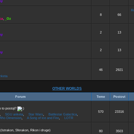
ky
R
8
66
ca
,
_Oz
2
13
ky
2
13
ky
46
2921
nketa
OTHER WORLDS
Forum
Teme
Postovi
 to postoji?
570
23316
,
SGU anketa
,
Star Wars
,
Battlestar Galactica
,
Who Dimension
,
A Song of Ice and Fire
,
LOTR
 (Istrakon, Sferakon, Rikon i druge)
80
3503