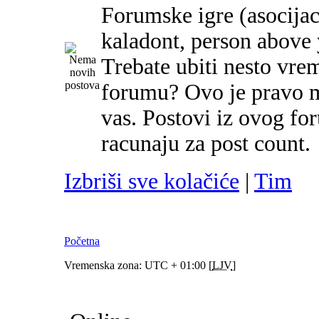
Forumske igre (asocijac
kaladont, person above y
Trebate ubiti nesto vre
forumu? Ovo je pravo m
vas. Postovi iz ovog f
racunaju za post count.
Izbriši sve kolačiće
|
Tim
Početna
Vremenska zona: UTC + 01:00 [
LJV
]