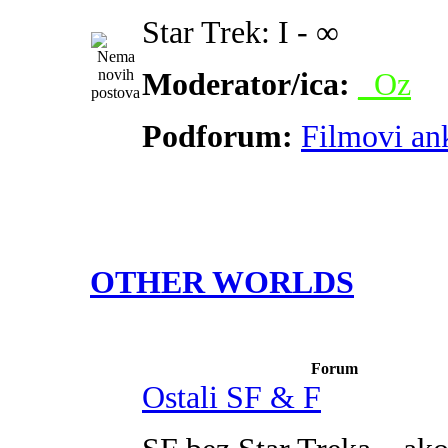
Star Trek: I - ∞
Moderator/ica:
_Oz
Podforum:
Filmovi an
OTHER WORLDS
Forum
Ostali SF & F