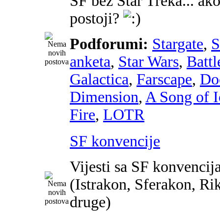
SF bez Star Treka... ako
postoji?
Podforumi:
Stargate
,
anketa
,
Star Wars
,
Battl
Galactica
,
Farscape
,
Do
Dimension
,
A Song of I
Fire
,
LOTR
SF konvencije
Vijesti sa SF konvencij
(Istrakon, Sferakon, Ri
druge)