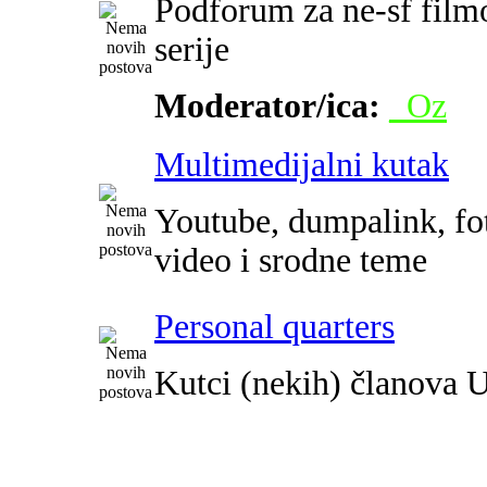
Podforum za ne-sf film
serije
Moderator/ica:
_Oz
Multimedijalni kutak
Youtube, dumpalink, fot
video i srodne teme
Personal quarters
Kutci (nekih) članova 