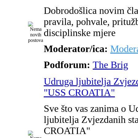
Dobrodošlica novim čl
pravila, pohvale, pritužb
disciplinske mjere
Moderator/ica:
Modera
Podforum:
The Brig
Udruga ljubitelja Zvjez
"USS CROATIA"
Sve što vas zanima o U
ljubitelja Zvjezdanih s
CROATIA"