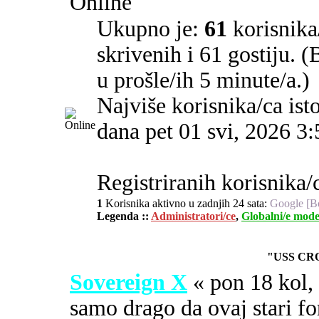
Online
Ukupno je:
61
korisnika/
skrivenih i 61 gostiju. 
u prošle/ih 5 minute/a.)
Najviše korisnika/ca ist
dana pet 01 svi, 2026 3
Registriranih korisnika/c
1
Korisnika aktivno u zadnjih 24 sata:
Google [B
Legenda ::
Administratori/ce
,
Globalni/e mode
"USS CR
Sovereign X
« pon 18 kol
samo drago da ovaj stari fo