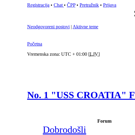
Registracija
•
Chat
•
ČPP
•
Pretražnik
•
Prijava
Neodgovoreni postovi
|
Aktivne teme
Početna
Vremenska zona: UTC + 01:00 [
LJV
]
No. 1 "USS CROATIA"
Forum
Dobrodošli