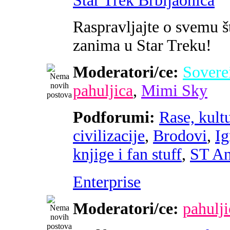
Star Trek Brbljaonica
Raspravljajte o svemu š
zanima u Star Treku!
Moderatori/ce:
Sovere
pahuljica
,
Mimi Sky
Podforumi:
Rase, kultu
civilizacije
,
Brodovi
,
Ig
knjige i fan stuff
,
ST An
Enterprise
Moderatori/ce:
pahulji