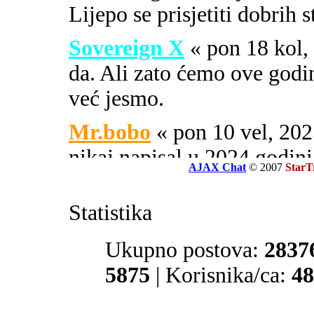
Lijepo se prisjetiti dobrih 
Sovereign X
« pon 18 kol
da. Ali zato ćemo ove godi
već jesmo.
Mr.bobo
« pon 10 vel, 2
nikaj napisal u 2024 godini
AJAX Chat
© 2007
StarT
Sovereign X
« uto 16 svi
Statistika
SOA ili PIPA.
El Zvonko
Ukupno postova:
« uto 16 svi, 
2837
prate tajne službe sekcije 32
5875
| Korisnika/ca:
48
Mr.bobo
« sub 13 svi, 20