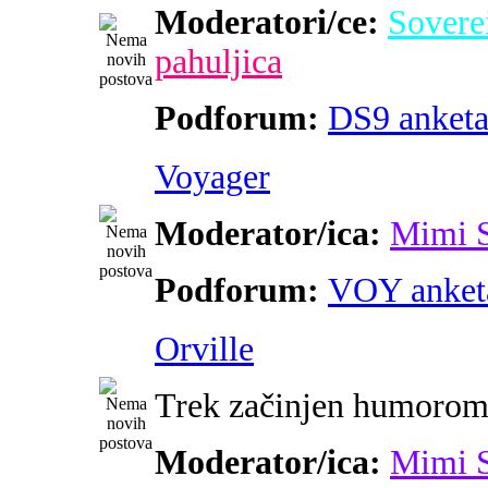
Moderatori/ce:
Sovere
pahuljica
Podforum:
DS9 anket
Voyager
Moderator/ica:
Mimi 
Podforum:
VOY anket
Orville
Trek začinjen humoro
Moderator/ica:
Mimi 