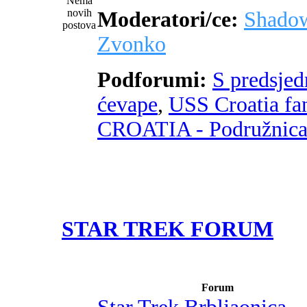
Moderatori/ce:
Shado
Zvonko
Podforumi:
S predsje
ćevape
,
USS Croatia fa
CROATIA - Podružnic
STAR TREK FORUM
Forum