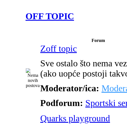
OFF TOPIC
Forum
Zoff topic
Sve ostalo što nema ve
(ako uopće postoji takv
Moderator/ica:
Modera
Podforum:
Sportski s
Quarks playground