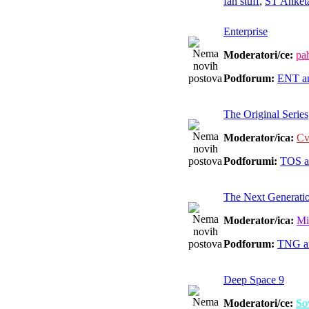
fan stuff
,
ST Anketa
Enterprise
Moderatori/ce:
pah
Podforum:
ENT a
The Original Series
Moderator/ica:
Cv
Podforumi:
TOS a
The Next Generati
Moderator/ica:
Mi
Podforum:
TNG a
Deep Space 9
Moderatori/ce:
So