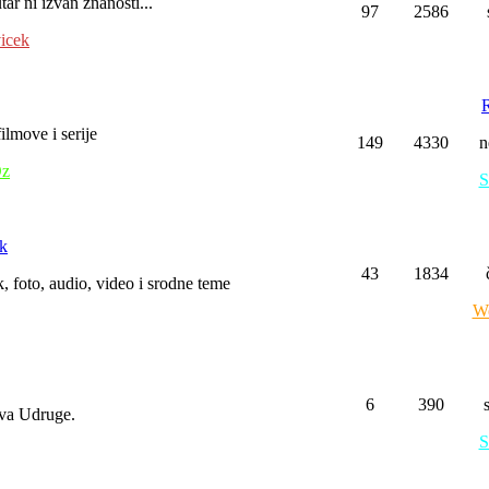
tar ni izvan znanosti...
97
2586
icek
ilmove i serije
149
4330
n
z
S
ak
43
1834
 foto, audio, video i srodne teme
We
6
390
ova Udruge.
S