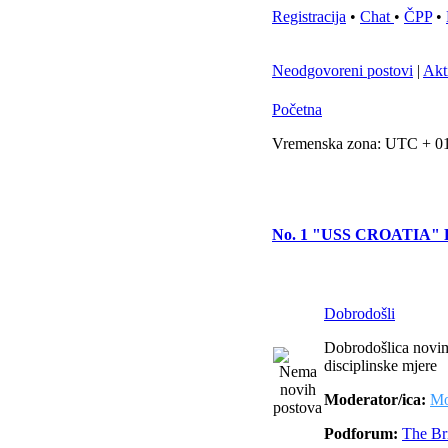
Registracija
•
Chat
•
ČPP
•
Neodgovoreni postovi
|
Akt
Početna
Vremenska zona: UTC + 01
No. 1 "USS CROATIA
Dobrodošli
Dobrodošlica novim 
disciplinske mjere
Moderator/ica:
Mo
Podforum:
The Br