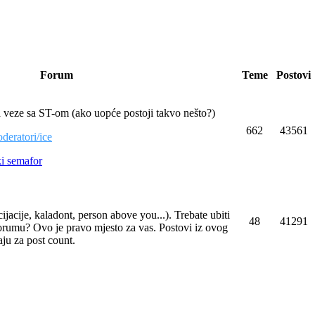
Forum
Teme
Postovi
 veze sa ST-om (ako uopće postoji takvo nešto?)
662
43561
deratori/ice
ki semafor
jacije, kaladont, person above you...). Trebate ubiti
48
41291
orumu? Ovo je pravo mjesto za vas. Postovi iz ovog
ju za post count.