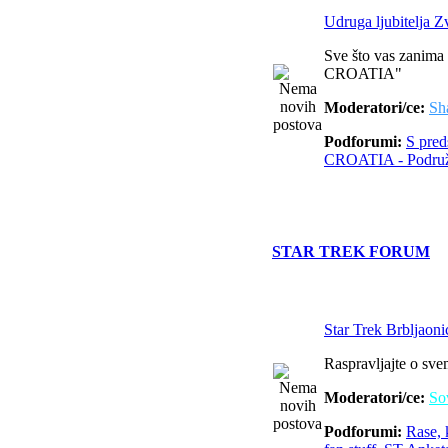
Udruga ljubitelja
Sve što vas zanima 
CROATIA"
Moderatori/ce:
Sh
Podforumi:
S pred
CROATIA - Podruž
STAR TREK FORUM
Star Trek Brbljaoni
Raspravljajte o sve
Moderatori/ce:
So
Podforumi:
Rase, k