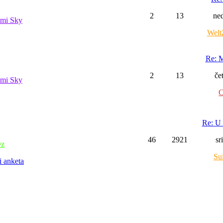
2
13
ned
mi Sky
Welt
Re: M
2
13
če
mi Sky
C
Re: U 
46
2921
sr
z
Su
i anketa