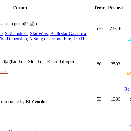
Forum
Teme
Postovi
. ako to postoji?
570
23316
n
te
,
SGU anketa
,
Star Wars
,
Battlestar Galactica
,
S
Who Dimension
,
A Song of Ice and Fire
,
LOTR
ncija (Istrakon, Sferakon, Rikon i druge)
80
3503
icek
We
Re:
53
1336
astronomije by
El Zvonko
R