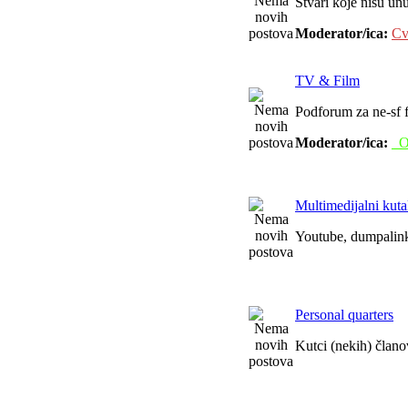
Stvari koje nisu unu
Moderator/ica:
Cv
TV & Film
Podforum za ne-sf f
Moderator/ica:
_O
Multimedijalni kut
Youtube, dumpalink,
Personal quarters
Kutci (nekih) član