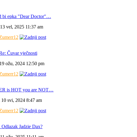
d bi epka "Dear Doctor"…
 13 vel, 2025 11:37 am
Zumerr12
Re: Čuvar vječnosti
 19 ožu, 2024 12:50 pm
Zumerr12
ER is HOT you are NOT…
t 10 svi, 2024 8:47 am
Zumerr12
 Odlazak Jadzie Dax?
 11 ožu, 2025 11:11 am