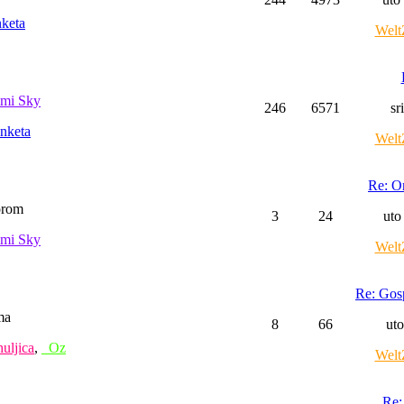
keta
Welt
mi Sky
246
6571
sr
nketa
Welt
Re: Or
orom
3
24
uto
mi Sky
Welt
Re: Gos
ma
8
66
uto
uljica
,
_Oz
Welt
Re: