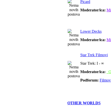
Picard
Moderator/ica:
Mi
Lower Decks
Moderator/ica:
Mi
Star Trek Filmovi
Star Trek: I - ∞
Moderator/ica:
_O
Podforum:
Filmov
OTHER WORLDS