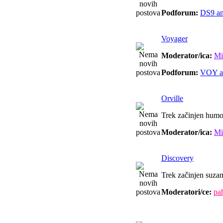
Podforum:
DS9 an
Voyager
Moderator/ica:
Mi
Podforum:
VOY a
Orville
Trek začinjen hum
Moderator/ica:
Mi
Discovery
Trek začinjen suza
Moderatori/ce:
pah