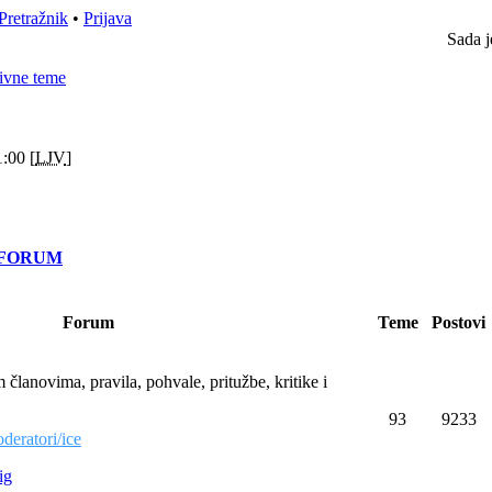
Pretražnik
•
Prijava
Sada j
ivne teme
:00 [
LJV
]
" FORUM
Forum
Teme
Postovi
članovima, pravila, pohvale, pritužbe, kritike i
93
9233
deratori/ice
ig