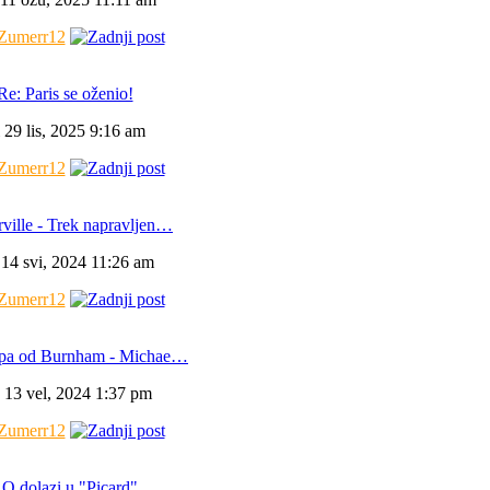
Zumerr12
Re: Paris se oženio!
i 29 lis, 2025 9:16 am
Zumerr12
ville - Trek napravljen…
 14 svi, 2024 11:26 am
Zumerr12
pa od Burnham - Michae…
 13 vel, 2024 1:37 pm
Zumerr12
 Q dolazi u "Picard"…