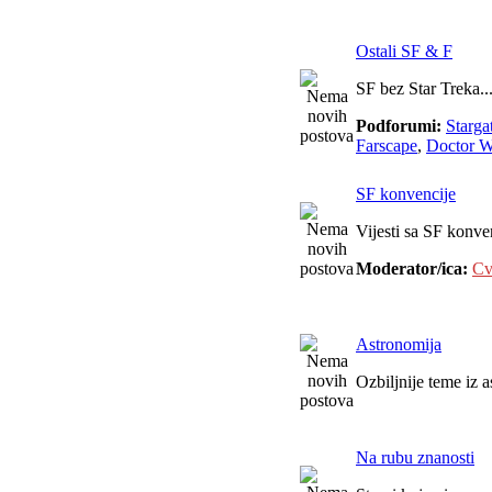
Ostali SF & F
SF bez Star Treka..
Podforumi:
Starga
Farscape
,
Doctor 
SF konvencije
Vijesti sa SF konve
Moderator/ica:
Cv
Astronomija
Ozbiljnije teme iz 
Na rubu znanosti