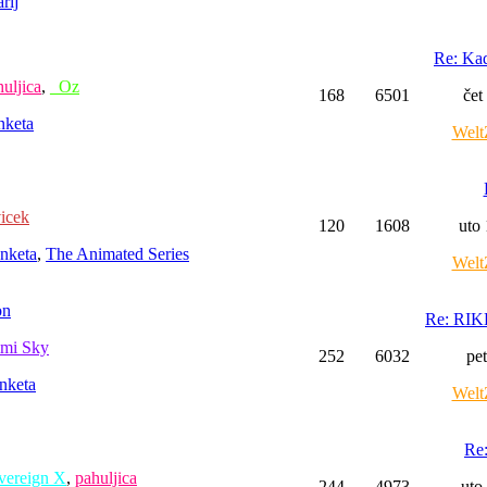
rij
Re: Ka
uljica
,
_Oz
168
6501
čet
nketa
Welt
icek
120
1608
uto
nketa
,
The Animated Series
Welt
on
Re: RIK
mi Sky
252
6032
pe
nketa
Welt
Re:
vereign X
,
pahuljica
244
4973
uto