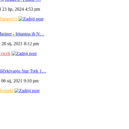
 23 lip, 2024 4:53 pm
Zumerr12
ariner - Iritantna ili N…
t 28 sij, 2021 8:12 pm
vicek
iščekivanju Star Trek 1…
i 06 sij, 2021 9:10 pm
ikotreki