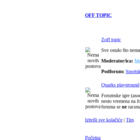
OFF TOPIC
Zoff topic
Sve ostalo što nema
Moderator/ica:
Mo
Podforum:
Sports
Quarks playground
Forumske igre (asoci
nesto vremena na f
foruma se
ne
racuna
Izbriši sve kolačiće
|
Tim
Početna