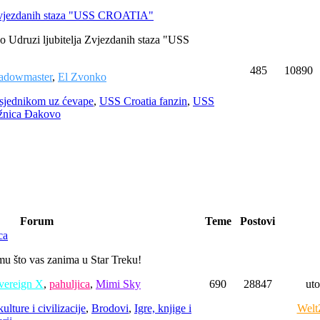
 Zvjezdanih staza "USS CROATIA"
o Udruzi ljubitelja Zvjezdanih staza "USS
485
10890
adowmaster
,
El Zvonko
sjednikom uz ćevape
,
USS Croatia fanzin
,
USS
nica Đakovo
Forum
Teme
Postovi
ca
mu što vas zanima u Star Treku!
vereign X
,
pahuljica
,
Mimi Sky
690
28847
uto
ulture i civilizacije
,
Brodovi
,
Igre, knjige i
Welt