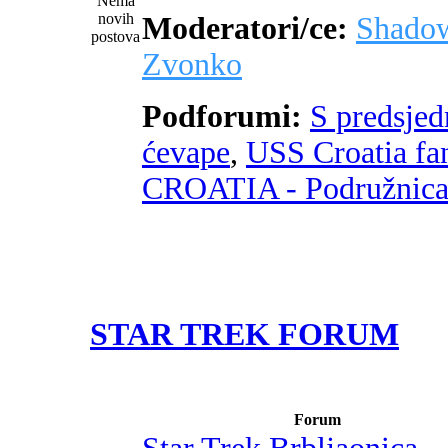
Moderatori/ce:
Shado
Zvonko
Podforumi:
S predsje
ćevape
,
USS Croatia fa
CROATIA - Podružnic
STAR TREK FORUM
Forum