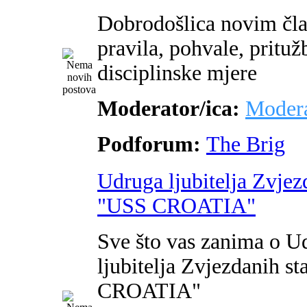
Dobrodošlica novim čl
pravila, pohvale, pritužb
disciplinske mjere
Moderator/ica:
Modera
Podforum:
The Brig
Udruga ljubitelja Zvjez
"USS CROATIA"
Sve što vas zanima o U
ljubitelja Zvjezdanih s
CROATIA"