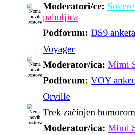
Moderatori/ce:
Sovere
pahuljica
Podforum:
DS9 anket
Voyager
Moderator/ica:
Mimi 
Podforum:
VOY anket
Orville
Trek začinjen humoro
Moderator/ica:
Mimi 