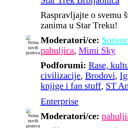
Star Trek Brbljaonica
Raspravljajte o svemu š
zanima u Star Treku!
Moderatori/ce:
Sovere
pahuljica
,
Mimi Sky
Podforumi:
Rase, kultu
civilizacije
,
Brodovi
,
Ig
knjige i fan stuff
,
ST An
Enterprise
Moderatori/ce:
pahulji