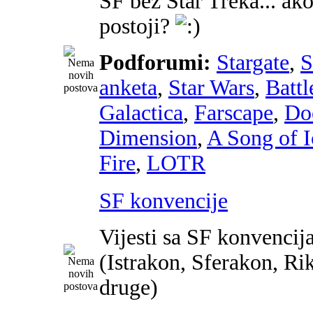
SF bez Star Treka... ako
postoji?
Podforumi:
Stargate
,
anketa
,
Star Wars
,
Battl
Galactica
,
Farscape
,
Do
Dimension
,
A Song of I
Fire
,
LOTR
SF konvencije
Vijesti sa SF konvencij
(Istrakon, Sferakon, Ri
druge)