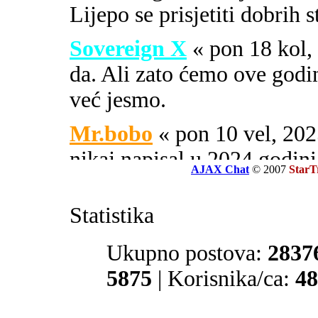
Lijepo se prisjetiti dobrih 
Sovereign X
« pon 18 kol
da. Ali zato ćemo ove godi
već jesmo.
Mr.bobo
« pon 10 vel, 2
nikaj napisal u 2024 godini
AJAX Chat
© 2007
StarT
Sovereign X
« uto 16 svi
Statistika
SOA ili PIPA.
El Zvonko
Ukupno postova:
« uto 16 svi, 
2837
prate tajne službe sekcije 32
5875
| Korisnika/ca:
48
Mr.bobo
« sub 13 svi, 20