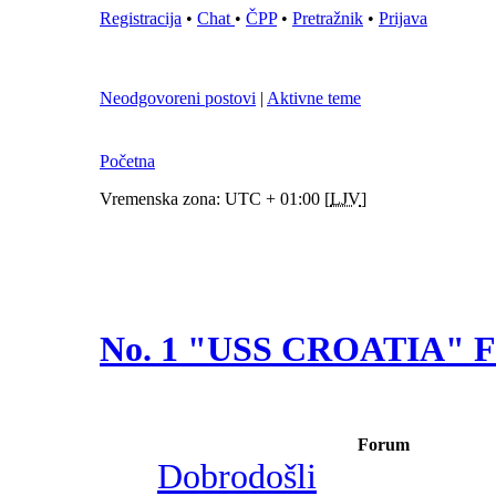
Registracija
•
Chat
•
ČPP
•
Pretražnik
•
Prijava
Neodgovoreni postovi
|
Aktivne teme
Početna
Vremenska zona: UTC + 01:00 [
LJV
]
No. 1 "USS CROATIA"
Forum
Dobrodošli