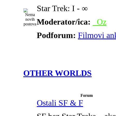
Star Trek: I - ∞
Moderator/ica:
_Oz
Podforum:
Filmovi an
OTHER WORLDS
Forum
Ostali SF & F