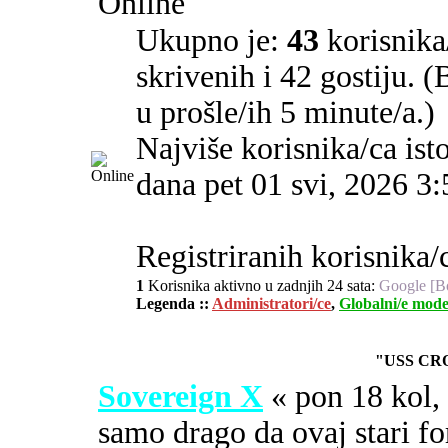
Online
Ukupno je:
43
korisnika/
skrivenih i 42 gostiju. 
u prošle/ih 5 minute/a.)
Najviše korisnika/ca ist
dana pet 01 svi, 2026 3
Registriranih korisnika/
1
Korisnika aktivno u zadnjih 24 sata:
Google [B
Legenda ::
Administratori/ce
,
Globalni/e mode
"USS CR
Sovereign X
« pon 18 kol
samo drago da ovaj stari fo