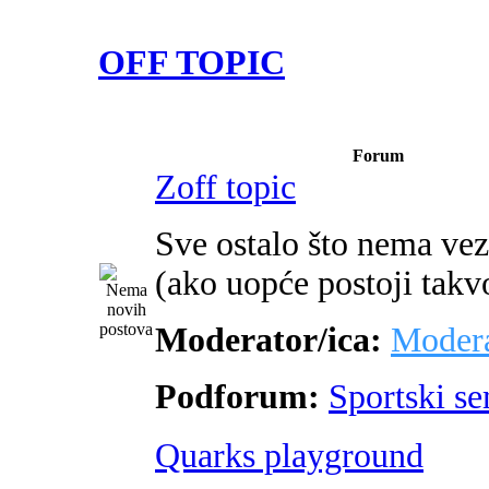
OFF TOPIC
Forum
Zoff topic
Sve ostalo što nema ve
(ako uopće postoji takv
Moderator/ica:
Modera
Podforum:
Sportski s
Quarks playground