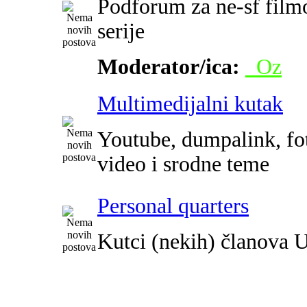
Podforum za ne-sf film
serije
Moderator/ica:
_Oz
Multimedijalni kutak
Youtube, dumpalink, fot
video i srodne teme
Personal quarters
Kutci (nekih) članova 