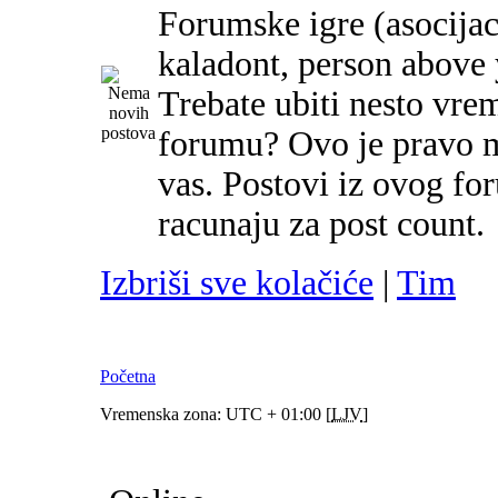
Forumske igre (asocijac
kaladont, person above y
Trebate ubiti nesto vre
forumu? Ovo je pravo m
vas. Postovi iz ovog f
racunaju za post count.
Izbriši sve kolačiće
|
Tim
Početna
Vremenska zona: UTC + 01:00 [
LJV
]