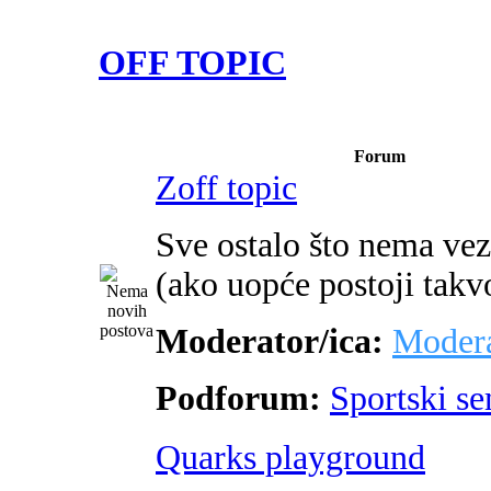
OFF TOPIC
Forum
Zoff topic
Sve ostalo što nema ve
(ako uopće postoji takv
Moderator/ica:
Modera
Podforum:
Sportski s
Quarks playground