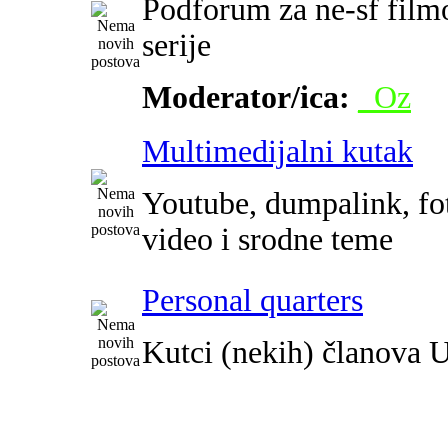
Podforum za ne-sf film
serije
Moderator/ica:
_Oz
Multimedijalni kutak
Youtube, dumpalink, fot
video i srodne teme
Personal quarters
Kutci (nekih) članova 