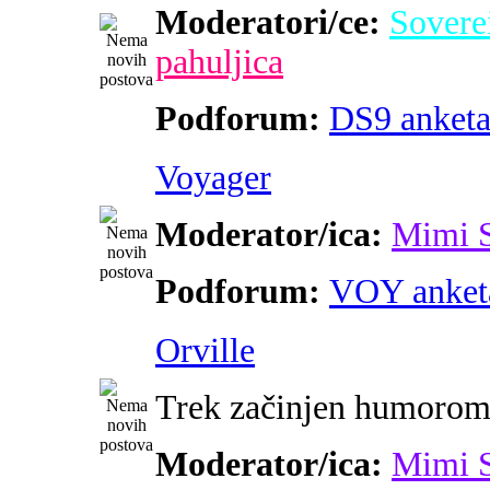
Moderatori/ce:
Sovere
pahuljica
Podforum:
DS9 anket
Voyager
Moderator/ica:
Mimi 
Podforum:
VOY anket
Orville
Trek začinjen humoro
Moderator/ica:
Mimi 