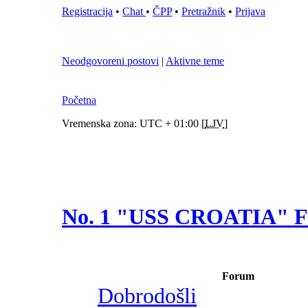
Registracija
•
Chat
•
ČPP
•
Pretražnik
•
Prijava
Neodgovoreni postovi
|
Aktivne teme
Početna
Vremenska zona: UTC + 01:00 [
LJV
]
No. 1 "USS CROATIA"
Forum
Dobrodošli