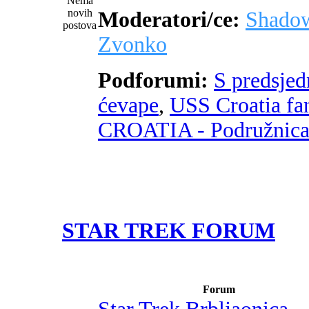
Moderatori/ce:
Shado
Zvonko
Podforumi:
S predsje
ćevape
,
USS Croatia fa
CROATIA - Podružnic
STAR TREK FORUM
Forum