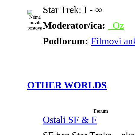
Star Trek: I - ∞
Moderator/ica:
_Oz
Podforum:
Filmovi an
OTHER WORLDS
Forum
Ostali SF & F