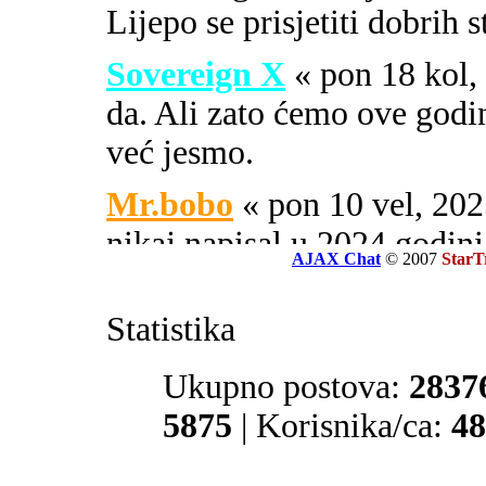
Lijepo se prisjetiti dobrih 
Sovereign X
« pon 18 kol
da. Ali zato ćemo ove godi
već jesmo.
Mr.bobo
« pon 10 vel, 2
nikaj napisal u 2024 godini
AJAX Chat
© 2007
StarT
Sovereign X
« uto 16 svi
Statistika
SOA ili PIPA.
El Zvonko
Ukupno postova:
« uto 16 svi, 
2837
prate tajne službe sekcije 32
5875
| Korisnika/ca:
48
Mr.bobo
« sub 13 svi, 20