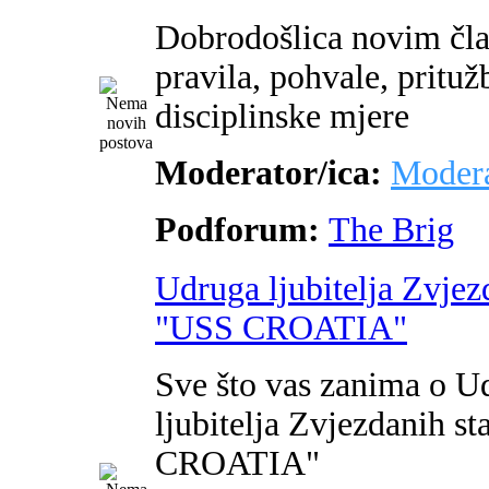
Dobrodošlica novim čl
pravila, pohvale, pritužb
disciplinske mjere
Moderator/ica:
Modera
Podforum:
The Brig
Udruga ljubitelja Zvjez
"USS CROATIA"
Sve što vas zanima o U
ljubitelja Zvjezdanih s
CROATIA"