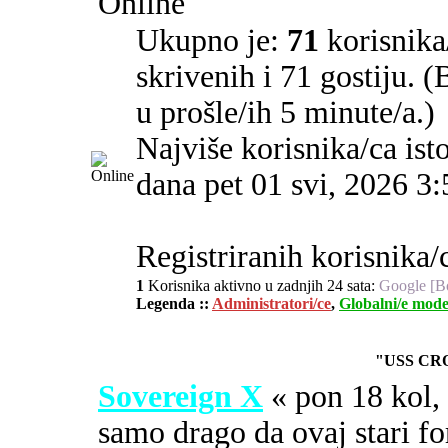
Online
Ukupno je:
71
korisnika/
skrivenih i 71 gostiju. 
u prošle/ih 5 minute/a.)
Najviše korisnika/ca ist
dana pet 01 svi, 2026 3
Registriranih korisnika/c
1
Korisnika aktivno u zadnjih 24 sata:
Google [B
Legenda ::
Administratori/ce
,
Globalni/e mode
"USS CR
Sovereign X
« pon 18 kol
samo drago da ovaj stari fo