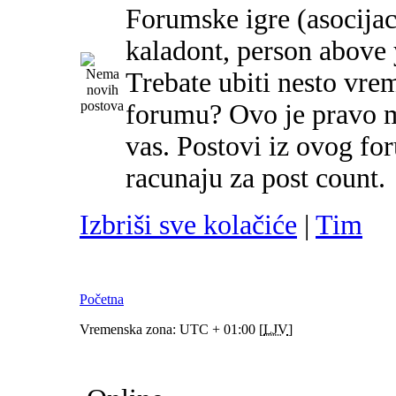
Forumske igre (asocijac
kaladont, person above y
Trebate ubiti nesto vre
forumu? Ovo je pravo m
vas. Postovi iz ovog f
racunaju za post count.
Izbriši sve kolačiće
|
Tim
Početna
Vremenska zona: UTC + 01:00 [
LJV
]