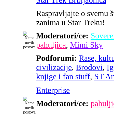
Star Trek Brbljaonica
Raspravljajte o svemu š
zanima u Star Treku!
Moderatori/ce:
Sovere
pahuljica
,
Mimi Sky
Podforumi:
Rase, kultu
civilizacije
,
Brodovi
,
Ig
knjige i fan stuff
,
ST An
Enterprise
Moderatori/ce:
pahulji