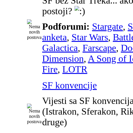
SF bez Star Treka... ako
postoji?
Podforumi:
Stargate
,
anketa
,
Star Wars
,
Battl
Galactica
,
Farscape
,
Do
Dimension
,
A Song of I
Fire
,
LOTR
SF konvencije
Vijesti sa SF konvencij
(Istrakon, Sferakon, Ri
druge)