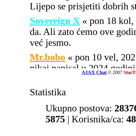
Lijepo se prisjetiti dobrih 
Sovereign X
« pon 18 kol
da. Ali zato ćemo ove godi
već jesmo.
Mr.bobo
« pon 10 vel, 2
nikaj napisal u 2024 godini
AJAX Chat
© 2007
StarT
Sovereign X
« uto 16 svi
Statistika
SOA ili PIPA.
El Zvonko
Ukupno postova:
« uto 16 svi, 
2837
prate tajne službe sekcije 32
5875
| Korisnika/ca:
48
Mr.bobo
« sub 13 svi, 20