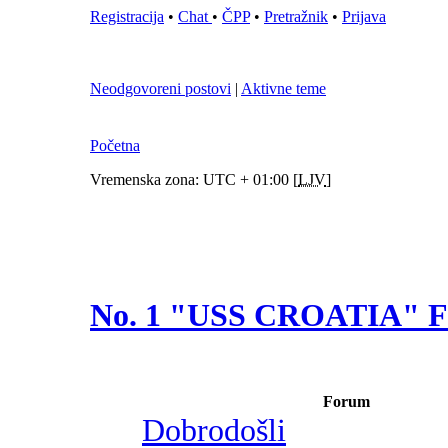
Registracija
•
Chat
•
ČPP
•
Pretražnik
•
Prijava
Neodgovoreni postovi
|
Aktivne teme
Početna
Vremenska zona: UTC + 01:00 [
LJV
]
No. 1 "USS CROATIA"
Forum
Dobrodošli