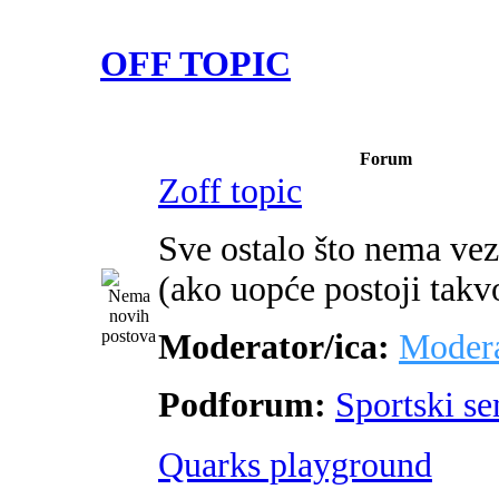
OFF TOPIC
Forum
Zoff topic
Sve ostalo što nema ve
(ako uopće postoji takv
Moderator/ica:
Modera
Podforum:
Sportski s
Quarks playground