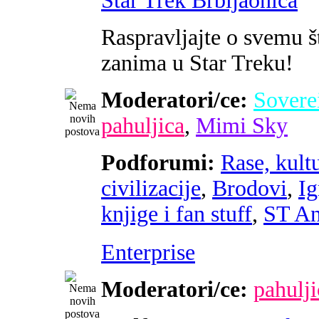
Star Trek Brbljaonica
Raspravljajte o svemu š
zanima u Star Treku!
Moderatori/ce:
Sovere
pahuljica
,
Mimi Sky
Podforumi:
Rase, kultu
civilizacije
,
Brodovi
,
Ig
knjige i fan stuff
,
ST An
Enterprise
Moderatori/ce:
pahulji