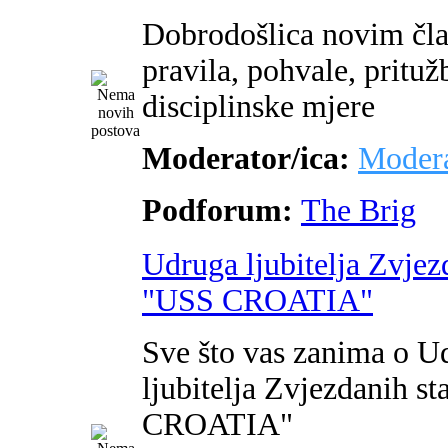
Dobrodošlica novim čl
pravila, pohvale, pritužb
disciplinske mjere
Moderator/ica:
Modera
Podforum:
The Brig
Udruga ljubitelja Zvjez
"USS CROATIA"
Sve što vas zanima o U
ljubitelja Zvjezdanih s
CROATIA"