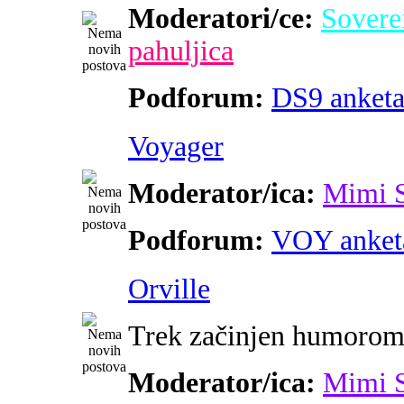
Moderatori/ce:
Sovere
pahuljica
Podforum:
DS9 anket
Voyager
Moderator/ica:
Mimi 
Podforum:
VOY anket
Orville
Trek začinjen humoro
Moderator/ica:
Mimi 