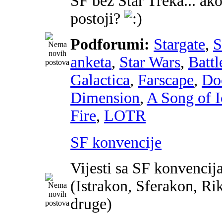
SF bez Star Treka... ako
postoji?
Podforumi:
Stargate
,
anketa
,
Star Wars
,
Battl
Galactica
,
Farscape
,
Do
Dimension
,
A Song of I
Fire
,
LOTR
SF konvencije
Vijesti sa SF konvencij
(Istrakon, Sferakon, Ri
druge)