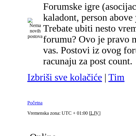
Forumske igre (asocijac
kaladont, person above y
Trebate ubiti nesto vre
forumu? Ovo je pravo m
vas. Postovi iz ovog f
racunaju za post count.
Izbriši sve kolačiće
|
Tim
Početna
Vremenska zona: UTC + 01:00 [
LJV
]