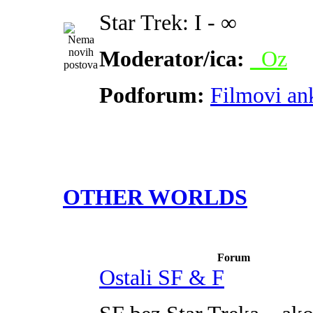
Star Trek: I - ∞
Moderator/ica:
_Oz
Podforum:
Filmovi an
OTHER WORLDS
Forum
Ostali SF & F