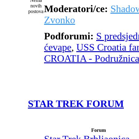
Moderatori/ce:
Shado
Zvonko
Podforumi:
S predsje
ćevape
,
USS Croatia fa
CROATIA - Podružnic
STAR TREK FORUM
Forum