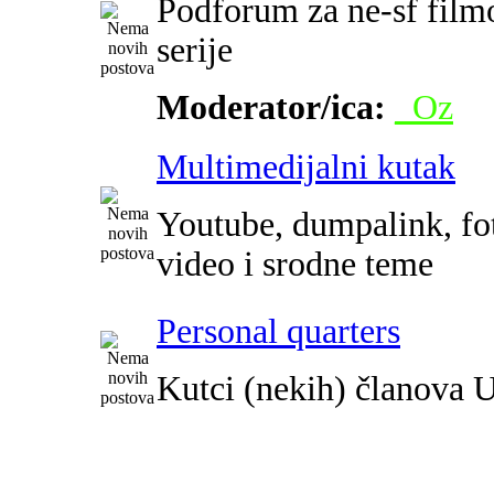
Podforum za ne-sf film
serije
Moderator/ica:
_Oz
Multimedijalni kutak
Youtube, dumpalink, fot
video i srodne teme
Personal quarters
Kutci (nekih) članova 