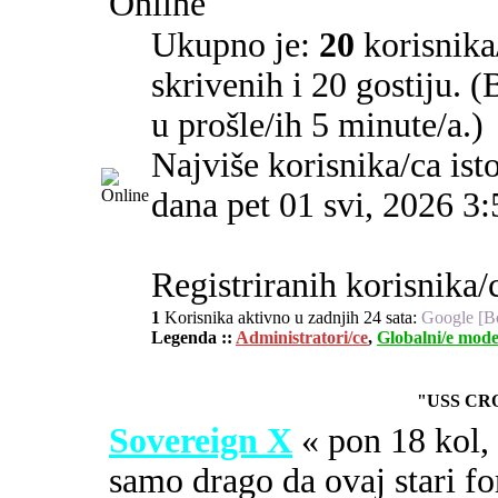
Online
Ukupno je:
20
korisnika/
skrivenih i 20 gostiju. 
u prošle/ih 5 minute/a.)
Najviše korisnika/ca ist
dana pet 01 svi, 2026 3
Registriranih korisnika/c
1
Korisnika aktivno u zadnjih 24 sata:
Google [B
Legenda ::
Administratori/ce
,
Globalni/e mode
"USS CR
Sovereign X
« pon 18 kol
samo drago da ovaj stari fo