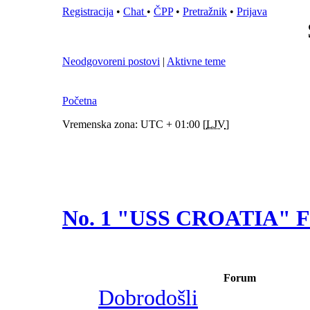
Registracija
•
Chat
•
ČPP
•
Pretražnik
•
Prijava
Neodgovoreni postovi
|
Aktivne teme
Početna
Vremenska zona: UTC + 01:00 [
LJV
]
No. 1 "USS CROATIA"
Forum
Dobrodošli