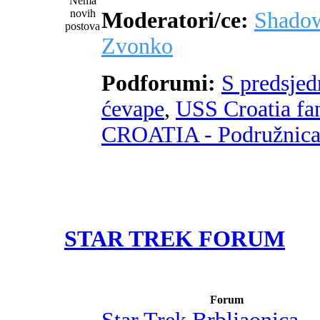
Moderatori/ce:
Shado
Zvonko
Podforumi:
S predsje
ćevape
,
USS Croatia fa
CROATIA - Podružnic
STAR TREK FORUM
Forum