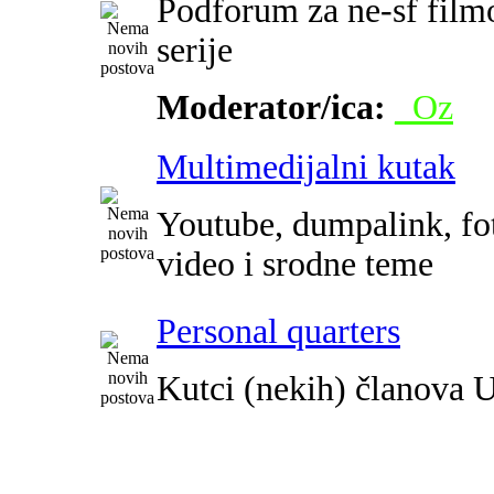
Podforum za ne-sf film
serije
Moderator/ica:
_Oz
Multimedijalni kutak
Youtube, dumpalink, fot
video i srodne teme
Personal quarters
Kutci (nekih) članova 