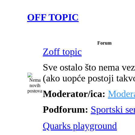
OFF TOPIC
Forum
Zoff topic
Sve ostalo što nema ve
(ako uopće postoji takv
Moderator/ica:
Modera
Podforum:
Sportski s
Quarks playground