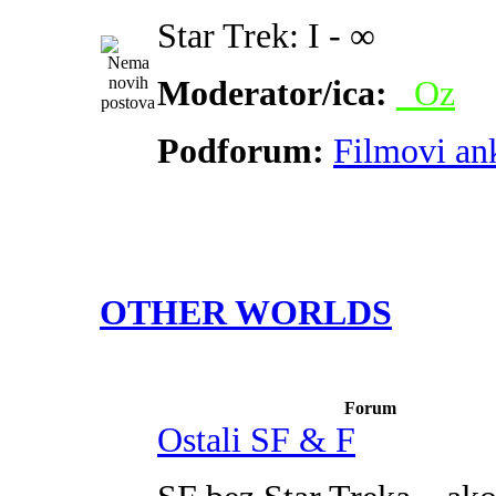
Star Trek: I - ∞
Moderator/ica:
_Oz
Podforum:
Filmovi an
OTHER WORLDS
Forum
Ostali SF & F