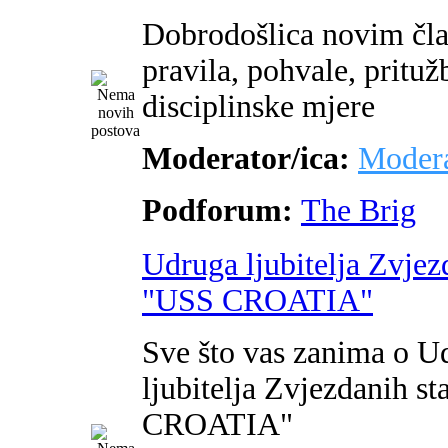
Dobrodošlica novim čl
pravila, pohvale, pritužb
disciplinske mjere
Moderator/ica:
Modera
Podforum:
The Brig
Udruga ljubitelja Zvjez
"USS CROATIA"
Sve što vas zanima o U
ljubitelja Zvjezdanih s
CROATIA"