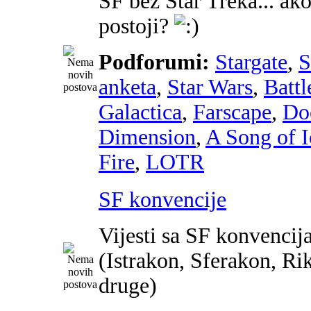
SF bez Star Treka... ako
postoji?
Podforumi:
Stargate
,
anketa
,
Star Wars
,
Battl
Galactica
,
Farscape
,
Do
Dimension
,
A Song of I
Fire
,
LOTR
SF konvencije
Vijesti sa SF konvencij
(Istrakon, Sferakon, Ri
druge)