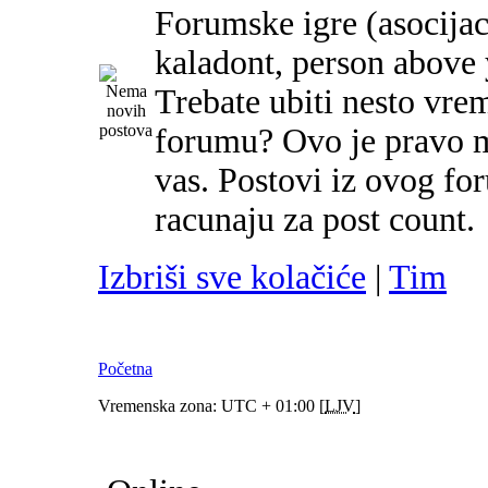
Forumske igre (asocijac
kaladont, person above y
Trebate ubiti nesto vre
forumu? Ovo je pravo m
vas. Postovi iz ovog f
racunaju za post count.
Izbriši sve kolačiće
|
Tim
Početna
Vremenska zona: UTC + 01:00 [
LJV
]