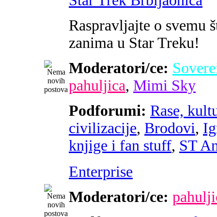
Star Trek Brbljaonica
Raspravljajte o svemu š
zanima u Star Treku!
Moderatori/ce:
Sovere
pahuljica
,
Mimi Sky
Podforumi:
Rase, kultu
civilizacije
,
Brodovi
,
Ig
knjige i fan stuff
,
ST An
Enterprise
Moderatori/ce:
pahulji