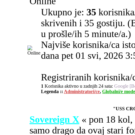
Online
Ukupno je:
35
korisnika/
skrivenih i 35 gostiju. 
u prošle/ih 5 minute/a.)
Najviše korisnika/ca ist
dana pet 01 svi, 2026 3
Registriranih korisnika/c
1
Korisnika aktivno u zadnjih 24 sata:
Google [B
Legenda ::
Administratori/ce
,
Globalni/e mode
"USS CR
Sovereign X
« pon 18 kol
samo drago da ovaj stari fo