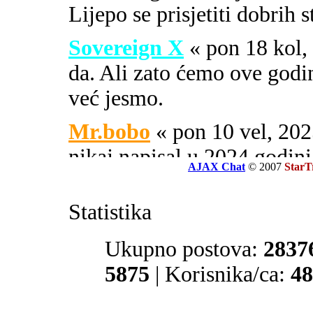
Lijepo se prisjetiti dobrih 
Sovereign X
« pon 18 kol
da. Ali zato ćemo ove godi
već jesmo.
Mr.bobo
« pon 10 vel, 2
nikaj napisal u 2024 godini
AJAX Chat
© 2007
StarT
Sovereign X
« uto 16 svi
Statistika
SOA ili PIPA.
El Zvonko
Ukupno postova:
« uto 16 svi, 
2837
prate tajne službe sekcije 32
5875
| Korisnika/ca:
48
Mr.bobo
« sub 13 svi, 20