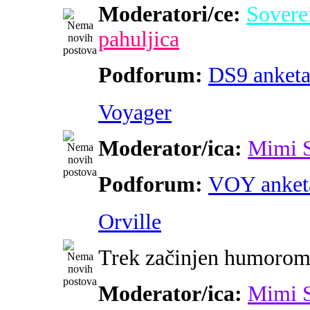
Moderatori/ce:
Sovere
pahuljica
Podforum:
DS9 anket
Voyager
Moderator/ica:
Mimi 
Podforum:
VOY anket
Orville
Trek začinjen humoro
Moderator/ica:
Mimi 