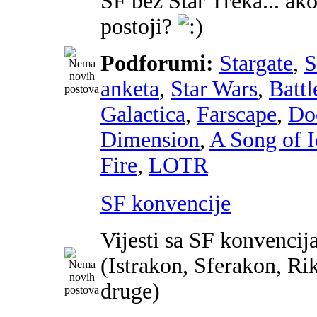
SF bez Star Treka... ako
postoji?
Podforumi:
Stargate
,
anketa
,
Star Wars
,
Battl
Galactica
,
Farscape
,
Do
Dimension
,
A Song of I
Fire
,
LOTR
SF konvencije
Vijesti sa SF konvencij
(Istrakon, Sferakon, Ri
druge)