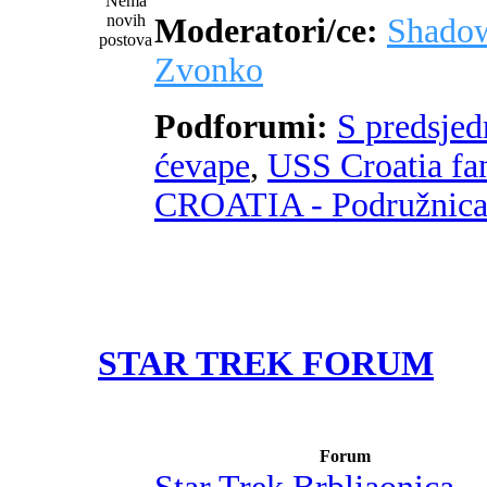
Moderatori/ce:
Shado
Zvonko
Podforumi:
S predsje
ćevape
,
USS Croatia fa
CROATIA - Podružnic
STAR TREK FORUM
Forum