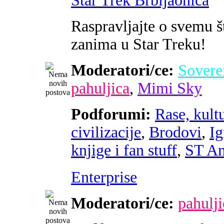
Star Trek Brbljaonica
Raspravljajte o svemu š
zanima u Star Treku!
Moderatori/ce:
Sovere
pahuljica
,
Mimi Sky
Podforumi:
Rase, kultu
civilizacije
,
Brodovi
,
Ig
knjige i fan stuff
,
ST An
Enterprise
Moderatori/ce:
pahulji