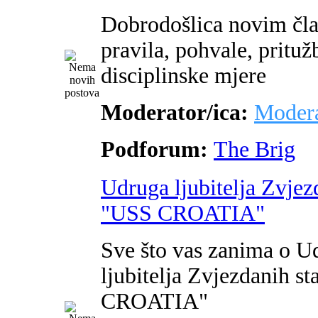
Dobrodošlica novim čl
pravila, pohvale, pritužb
disciplinske mjere
Moderator/ica:
Modera
Podforum:
The Brig
Udruga ljubitelja Zvjez
"USS CROATIA"
Sve što vas zanima o U
ljubitelja Zvjezdanih s
CROATIA"