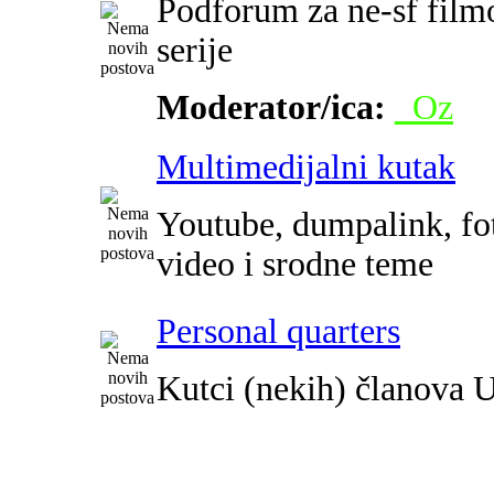
Podforum za ne-sf film
serije
Moderator/ica:
_Oz
Multimedijalni kutak
Youtube, dumpalink, fot
video i srodne teme
Personal quarters
Kutci (nekih) članova 